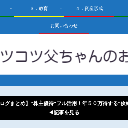
３．教育
４．資産形成
お問い合わせ
ログまとめ】"株主優待"フル活用！年５０万得する"
◀記事を見る