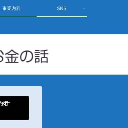
事業内容
SNS
倹約術"