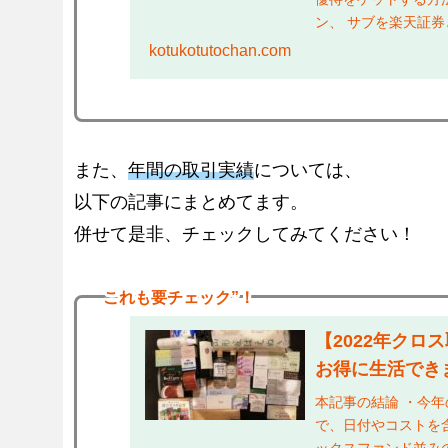
ン、 サブを楽天証券
るかは、 本ブログの..
kotukotutochan.com
また、
年間の取引実績
については、
以下の記事にまとめてます。
併せて是非、チェックしてみてください！
これも
要チェック”！
【2022年クロ
お得に生活でき
本記事の結論 ・今
で、日付やコストを含
ックスファンド並み