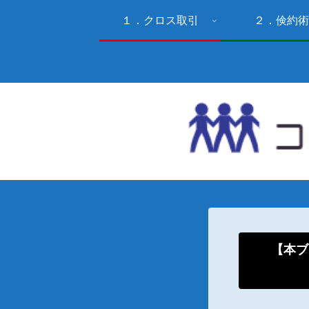
１．クロス取引
２．倹約術
【本ブ