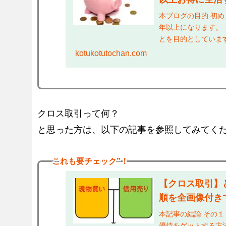
本ブログの目的 初
年以上になります。
とを目的としていま
らえるの？ →実際に
kotukotutochan.com
クロス取引って何？
と思った方は、以下の記事を参照してみてく
これも
要チェック”！
【クロス取引】
順を全画像付き
本記事の結論 その
優待をゲットする方法