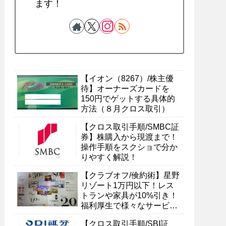
ます！
【イオン（8267）/株主優
待】オーナーズカードを
150円でゲットする具体的
方法（８月クロス取引）
【クロス取引手順/SMBC証
券】株購入から現渡まで！
操作手順をスクショで分か
りやすく解説！
【クラブオフ/倹約術】星野
リゾート1万円以下！レス
トランや家具が10%引き！
福利厚生で様々なサービス
を受ける具体的方法
【クロス取引手順/SBI証