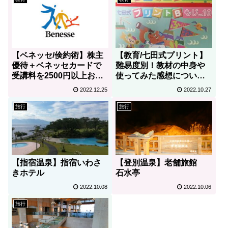
【ベネッセ/倹約術】株主
【教育/七田式プリント】
優待＋ベネッセカードで
難易度別！教材の中身や
受講料を2500円以上お得
使ってみた感想について
にする方法
徹底解説！
2022.12.25
2022.10.27
旅行
旅行
【指宿温泉】指宿いわさ
【登別温泉】老舗旅館
きホテル
石水亭
2022.10.08
2022.10.06
旅行