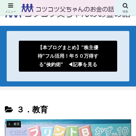
メニュー
検索
【本ブログまとめ】"株主優
待"フル活用！年５０万得す
る"倹約術" ◀記事を見る
３．教育
３．教育