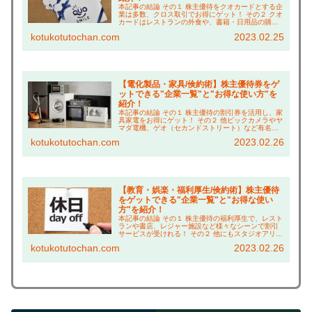
本記事の結論 その１ 株主優待をクオカードとする企
業は多数、クロス取引でお得にゲット！ その２ クオ
カードはレストランの外食や、書籍・日用品の購入
に充てることも！ その３ 他優待も併用し、更にお得
kotukotutochan.com
2023.02.25
に買い物する「倹約術」も紹介！ こんにちは...
【電化製品・家具/倹約術】株主優待券をゲ
ットできる"企業一覧"と"お得な使い方"を
紹介！
本記事の結論 その１ 株主優待の割引券を活用し、家
具家電をお得にゲット！ その２ 他ビックカメラやヤ
マダ電機、ゲオ（セカンドストリート）など有名店
が多数！ その３ 家電購入なら「象印マホービン」が
kotukotutochan.com
2023.02.26
オススメ！99%の方が知らない、1万円以上お...
【教育・娯楽・福利厚生/倹約術】株主優待
をゲットできる"企業一覧"と"お得な使い
方"を紹介！
本記事の結論 その１ 株主優待の福利厚生で、レスト
ランや書店、レジャー施設など様々なシーンで割引
サービスが受けれる！ その２ 他にもスタジオアリス
の撮影料割引や、学研の商品割引券など、子ども関
kotukotutochan.com
2023.02.26
連の割引も充実！ その３ ベネッセカードの無料特...