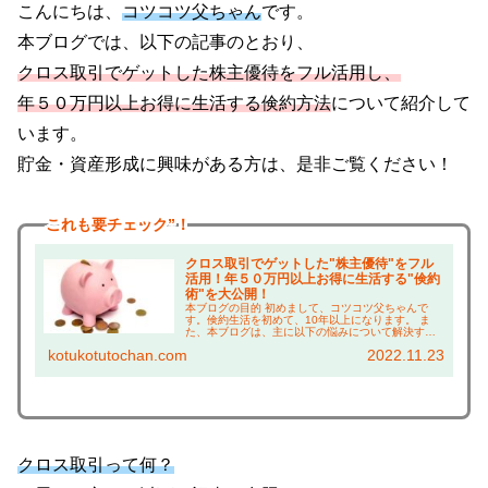
こんにちは、
コツコツ父ちゃん
です。
本ブログでは、以下の記事のとおり、
クロス取引でゲットした株主優待をフル活用し、
年５０万円以上お得に生活する倹約方法
について紹介して
います。
貯金・資産形成に興味がある方は、是非ご覧ください！
これも
要チェック”！
クロス取引でゲットした"株主優待"をフル
活用！年５０万円以上お得に生活する"倹約
術"を大公開！
本ブログの目的 初めまして、コツコツ父ちゃんで
す。倹約生活を初めて、10年以上になります。 ま
た、本ブログは、主に以下の悩みについて解決する
ことを目的としています！ 株主優待に興味がある方
kotukotutochan.com
2022.11.23
は、 ・株主優待って何がもらえるの？ →実際に使
っ...
クロス取引って何？