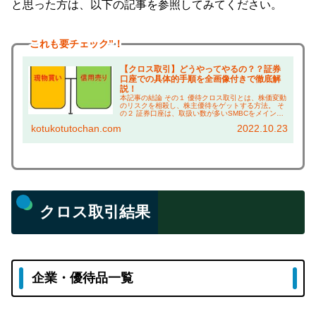
と思った方は、以下の記事を参照してみてください。
これも
要チェック”！
【クロス取引】どうやってやるの？？証券
口座での具体的手順を全画像付きで徹底解
説！
本記事の結論 その１ 優待クロス取引とは、株価変動
のリスクを相殺し、株主優待をゲットする方法。 そ
の２ 証券口座は、取扱い数が多いSMBCをメイン、
サブを楽天証券とSBI証券がおすすめ。 その３ どの
kotukotutochan.com
2022.10.23
企業でクロス取引するかは、 本ブログの...
クロス取引結果
企業・優待品一覧