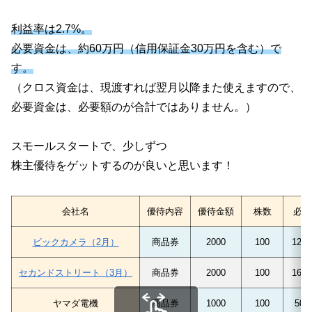
利益率は2.7%。
必要資金は、約60万円（信用保証金30万円を含む）で
す。
（クロス資金は、現渡すれば翌月以降また使えますので、
必要資金は、必要額のが合計ではありません。）
スモールスタートで、少しずつ
株主優待をゲットするのが良いと思います！
会社名
優待内容
優待金額
株数
必要
ビックカメラ（2月）
商品券
2000
100
1200
セカンドストリート（3月）
商品券
2000
100
1600
ヤマダ電機
商品券
1000
100
500