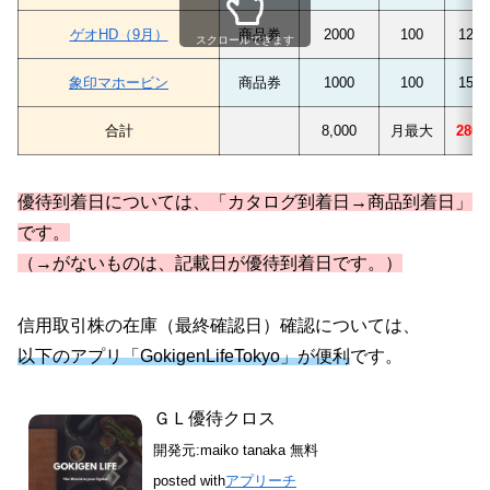
ゲオHD（9月）
商品券
2000
100
1220
スクロールできます
象印マホービン
商品券
1000
100
1500
合計
8,000
月最大
280,
優待到着日については、「カタログ到着日→商品到着日」
です。
（→がないものは、記載日が優待到着日です。）
信用取引株の在庫（最終確認日）確認については、
以下のアプリ「GokigenLifeTokyo」が便利
です。
ＧＬ優待クロス
開発元:
maiko tanaka
無料
posted with
アプリーチ