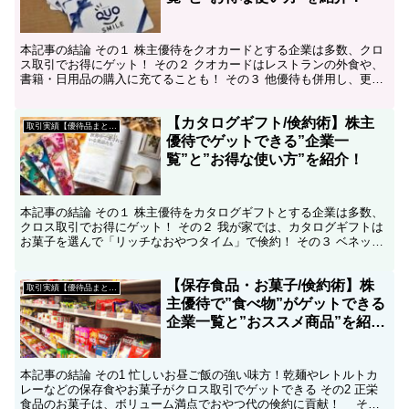
本記事の結論 その１ 株主優待をクオカードとする企業は多数、クロ
ス取引でお得にゲット！ その２ クオカードはレストランの外食や、
書籍・日用品の購入に充てることも！ その３ 他優待も併用し、更に
お得に買い物する「倹約術」も紹介！ こんにちは...
【カタログギフト/倹約術】株主
取引実績【優待品まとめ】
優待でゲットできる”企業一
覧”と”お得な使い方”を紹介！
本記事の結論 その１ 株主優待をカタログギフトとする企業は多数、
クロス取引でお得にゲット！ その２ 我が家では、カタログギフトは
お菓子を選んで「リッチなおやつタイム」で倹約！ その３ ベネッセ
ホールディングスは、夫婦合算でより豪華な賞品に交...
【保存食品・お菓子/倹約術】株
取引実績【優待品まとめ】
主優待で”食べ物”がゲットできる
企業一覧と”おススメ商品”を紹
介！
本記事の結論 その1 忙しいお昼ご飯の強い味方！乾麺やレトルトカ
レーなどの保存食やお菓子がクロス取引でゲットできる その2 正栄
食品のお菓子は、ボリューム満点でおやつ代の倹約に貢献！ その