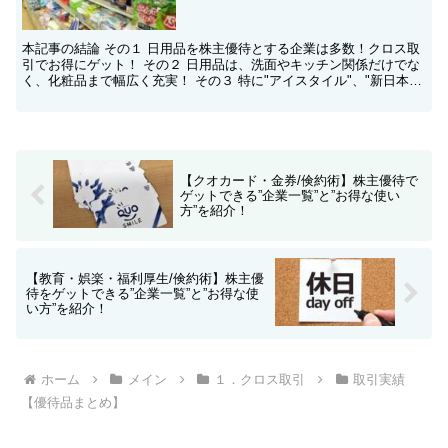
本記事の結論 その１ 日用品を株主優待とする企業は多数！クロス取
引でお得にゲット！ その２ 日用品は、洗面やキッチン関係だけでな
く、化粧品まで幅広く充実！ その３ 特に"アイスタイル"、"新日本製
薬"、"ウェルシア"の「倹約術」はお得なので...
【クオカード・金券/倹約術】株主優待で
ゲットできる”企業一覧”と”お得な使い
方”を紹介！
【教育・娯楽・福利厚生/倹約術】株主優
待をゲットできる”企業一覧”と”お得な使
い方”を紹介！
ホーム
メイン
１．クロス取引
取引実績
【優待品まとめ】