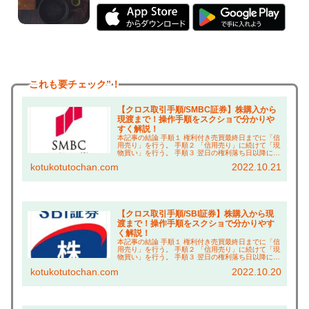
これも
要チェック”！
【クロス取引手順/SMBC証券】株購入から
現渡まで！操作手順をスクショで分かりや
すく解説！
本記事の結論 手順１ 権利付き売買最終日までに「信
用売り」を行う。 手順２ 「信用売り」に続けて「現
物買い」を行う。 手順３ 翌日の権利落ち日以降に現
渡し（「現物買い」と「信用売り」の相殺）を行
kotukotutochan.com
2022.10.21
う。 こんにちは、コツコツ父ちゃんです。本ブロ...
【クロス取引手順/SBI証券】株購入から現
渡まで！操作手順をスクショで分かりやす
く解説！
本記事の結論 手順１ 権利付き売買最終日までに「信
用売り」を行う。 手順２ 「信用売り」に続けて「現
物買い」を行う。 手順３ 翌日の権利落ち日以降に現
渡し（「現物買い」と「信用売り」の相殺）を行
kotukotutochan.com
2022.10.20
う。 こんにちは、コツコツ父ちゃんです。本ブロ...