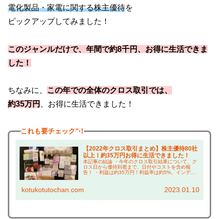
電化製品・家電に関する株主優待
を
ピックアップしてみました！
このジャンルだけで、年間で約8千円、お得に生活できま
した！
ちなみに、
この年での全体のクロス取引では、
約35万円
、お得に生活できました！
これも
要チェック”！
【2022年クロス取引まとめ】株主優待80社
以上！約35万円お得に生活できました！
本記事の結論 ・今年のクロス取引結果について、ク
ロス日から優待到着まで、日付やコストを含め報
告！ ・利益は約35万円！利益率は約5%。インデッ
クスファンド並みの成績！ ・ゲットした株主優待の
上手な使い方については、本ブログ「倹約術」で紹
kotukotutochan.com
2023.01.10
介！...