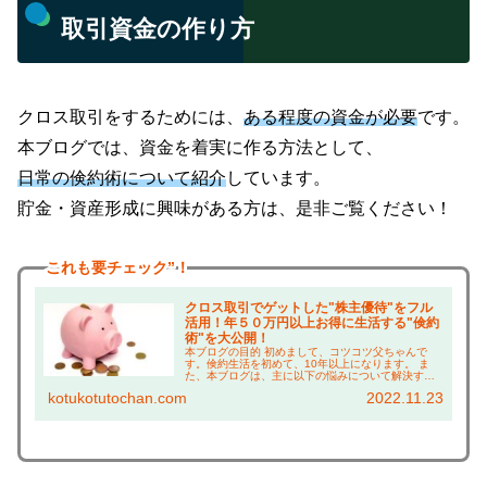
取引資金の作り方
クロス取引をするためには、
ある程度の資金が必要
です。
本ブログでは、資金を着実に作る方法として、
日常の倹約術について紹介
しています。
貯金・資産形成に興味がある方は、是非ご覧ください！
これも
要チェック”！
クロス取引でゲットした"株主優待"をフル
活用！年５０万円以上お得に生活する"倹約
術"を大公開！
本ブログの目的 初めまして、コツコツ父ちゃんで
す。倹約生活を初めて、10年以上になります。 ま
た、本ブログは、主に以下の悩みについて解決する
ことを目的としています！ 株主優待に興味がある方
kotukotutochan.com
2022.11.23
は、 ・株主優待って何がもらえるの？ →実際に使
っ...