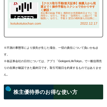
【クロス取引手順/楽天証券】株購入から現
渡まで！操作手順をスクショで分かりやす
く解説！
本記事の結論 手順１ 権利付き売買最終日までに「信
用売り」を行う。 手順２ 「信用売り」に続けて「現
物買い」を行う。 手順３ 翌日の権利落ち日以降に現
渡し（「現物買い」と「信用売り」の相殺）を行
kotukotutochan.com
2022.12.17
う。 こんにちは、コツコツ父ちゃんです。本ブロ...
※不測の事態等により損失が生じた場合、一切の責任について負いかねま
す。
※各証券会社の日付については、
アプリ「GokigenLifeTokyo」で一般信用売
りの在庫が確認できた最終日です。取引可能日を約束するものではありませ
ん。
株主優待券のお得な使い方