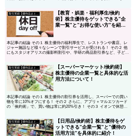
３ さらに、お酒やコーヒーなどの飲み物も充実！ こ...
【教育・娯楽・福利厚生/倹約
取引実績【優待品まとめ】
術】株主優待をゲットできる”企
業一覧”と”お得な使い方”を紹
介！
本記事の結論 その１ 株主優待の福利厚生で、レストランや書店、レ
ジャー施設など様々なシーンで割引サービスが受けれる！ その２ 他
にもスタジオアリスの撮影料割引や、学研の商品割引券など、子ども
関連の割引も充実！ その３ ベネッセカードの無料特...
【スーパーマーケット/倹約術】
取引実績【優待品まとめ】
株主優待の企業一覧と具体的な活
用方法について！
本記事の結論 その１ 株主優待の割引券を活用し、スーパーでの買い
物を常に10%オフにする！ その２ さらに、アプリ＋マルエツカード
の「倹約術」で、買い物は常に約20%引き！ その３ イオンで休憩す
る時の「倹約術」も紹介！ こんにちは、コツコ...
【日用品/倹約術】株主優待をゲ
取引実績【優待品まとめ】
ットできる”企業一覧”と”優待の
活用方法”を具体的に紹介！