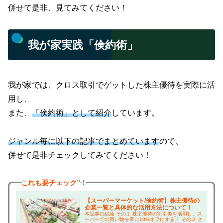
併せて是非、見てみてください！
我が家実践「倹約術」
我が家では、クロス取引でゲットした株主優待を実際に活
用し、
また、
「倹約術」として紹介
しています。
ジャンル毎に以下の記事でまとめています
ので、
併せて是非チェックしてみてください！
これも
要チェック”！
【スーパーマーケット/倹約術】株主優待の
企業一覧と具体的な活用方法について！
本記事の結論 その１ 株主優待の割引券を活用し、ス
ーパーでの買い物を常に10%オフにする！ その２ さ