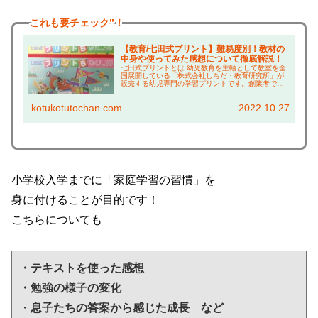
これも
要チェック”！
【教育/七田式プリント】難易度別！教材の
中身や使ってみた感想について徹底解説！
七田式プリントとは 幼児教育を主軸として教室を全
国展開している「株式会社しちだ・教育研究所」が
販売する幼児専門の学習プリントです。創業者であ
る七田眞さんは、幼児教育を研究しながら160冊以
上の本を出版し、そのエッセンスが盛込まれたもの
kotukotutochan.com
2022.10.27
です。...
小学校入学までに「家庭学習の習慣」を
身に付けることが目的です！
こちらについても
・テキストを使った感想

・勉強の様子の変化
・
息子たちの答案から感じた成長　など