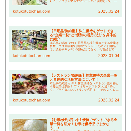
らに、アプリ＋マルエツカードの「倹約術」で、買
い物は常に約20%引き！ その３ イオンで休憩する時
の「倹約術」も紹介！ こんにちは、コツコ...
kotukotutochan.com
2023.02.24
【日用品/倹約術】株主優待をゲットでき
る"企業一覧"と"優待の活用方法"を具体的
に紹介！
本記事の結論 その１ 日用品を株主優待とする企業は
多数！クロス取引でお得にゲット！ その２ 日用品
は、洗面やキッチン関係だけでなく、化粧品まで幅
広く充実！ その３ 特に"アイスタイル"、"新日本製
kotukotutochan.com
2023.01.04
薬"、"ウェルシア"の「倹約術」はお得なので...
【レストラン/倹約術】株主優待の企業一覧
と具体的な活用方法について！
本記事の結論 その１ 株主優待をレストラン割引券と
する企業は多数！ ファミリーレストランだけでな
く、ブライダルレストランの割引も！ その２ クロス
取引で株主優待をゲットすれば、実質８割引きで食
事できる！ その３ アプリクーポンや福利厚生「ク...
kotukotutochan.com
2023.02.24
【お米/倹約術】株主優待でゲットできる企
業一覧を紹介！お米は優待品でまかな
う！！