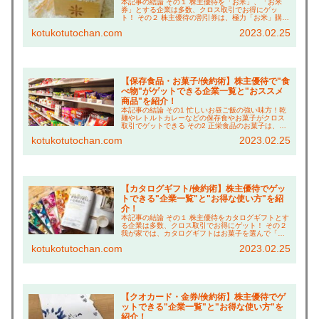
本記事の結論 その１ 株主優待を「お米」、「お米
券」とする企業は多数、クロス取引でお得にゲッ
ト！ その２ 株主優待の割引券は、極力「お米」購入
に充てる！ その３ 「お米」はすべて、優待＋ふるさ
kotukotutochan.com
2023.02.25
と納税でゲットするライフスタイルを確立！ こ
ん...
【保存食品・お菓子/倹約術】株主優待で"食
べ物"がゲットできる企業一覧と"おススメ
商品"を紹介！
本記事の結論 その1 忙しいお昼ご飯の強い味方！乾
麺やレトルトカレーなどの保存食やお菓子がクロス
取引でゲットできる その2 正栄食品のお菓子は、ボ
リューム満点でおやつ代の倹約に貢献！ その３ さ
kotukotutochan.com
2023.02.25
らに、お酒やコーヒーなどの飲み物も充実！ こ...
【カタログギフト/倹約術】株主優待でゲッ
トできる"企業一覧"と"お得な使い方"を紹
介！
本記事の結論 その１ 株主優待をカタログギフトとす
る企業は多数、クロス取引でお得にゲット！ その２
我が家では、カタログギフトはお菓子を選んで「リ
ッチなおやつタイム」で倹約！ その３ ベネッセホー
kotukotutochan.com
2023.02.25
ルディングスは、夫婦合算でより豪華な賞品に交...
【クオカード・金券/倹約術】株主優待でゲ
ットできる"企業一覧"と"お得な使い方"を
紹介！