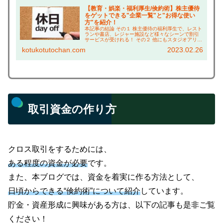
【教育・娯楽・福利厚生/倹約術】株主優待
をゲットできる"企業一覧"と"お得な使い
方"を紹介！
本記事の結論 その１ 株主優待の福利厚生で、レスト
ランや書店、レジャー施設など様々なシーンで割引
サービスが受けれる！ その２ 他にもスタジオアリス
の撮影料割引や、学研の商品割引券など、子ども関
kotukotutochan.com
2023.02.26
連の割引も充実！ その３ ベネッセカードの無料特...
取引資金の作り方
クロス取引をするためには、
ある程度の資金が必要
です。
また、本ブログでは、資金を着実に作る方法として、
日頃からできる“倹約術”について紹介
しています。
貯金・資産形成に興味がある方は、以下の記事も是非ご覧
ください！