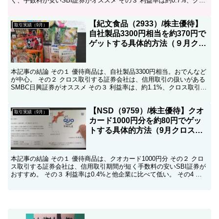
く、手数料が安いSBI証券がオススメ その３ 利益率は約0.7%、クロ
ス取引としては低い水準。 こんにちは、...
【紀文食品（2933）/株主優待】
取引実績（9月）
自社製品3300円相当を約370円で
ゲットする具体的方法（９月クロ
ス取引）
本記事の結論 その１ 優待商品は、自社製品3300円相当。おでんなど
が中心。 その２ クロス取引する証券会社は、信用取引の扱いがある
SMBC日興証券がオススメ その３ 利益率は、約1.1%、クロス取引と
してはまずまず。 こんにちは、コツコツ...
【NSD（9759）/株主優待】クオ
取引実績（9月）
カード1000円分を約80円でゲッ
トする具体的方法（9月クロス取
引）
本記事の結論 その１ 優待商品は、クオカード1000円分 その２ クロ
ス取引する証券会社は、信用取引期間が短く手数料の安いSBI証券が
おすすめ。 その３ 利益率は0.4%と他企業に比べて低い。 その4 ク
オカードはコンビニの他、書店、マツモ...