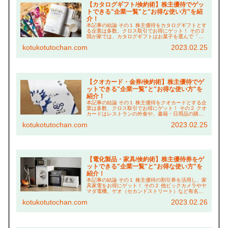
【カタログギフト/倹約術】株主優待でゲッ
トできる"企業一覧"と"お得な使い方"を紹
介！
本記事の結論 その１ 株主優待をカタログギフトとす
る企業は多数、クロス取引でお得にゲット！ その２
我が家では、カタログギフトはお菓子を選んで「リ
ッチなおやつタイム」で倹約！ その３ ベネッセホー
kotukotutochan.com
2023.02.25
ルディングスは、夫婦合算でより豪華な賞品に交...
【クオカード・金券/倹約術】株主優待でゲ
ットできる"企業一覧"と"お得な使い方"を
紹介！
本記事の結論 その１ 株主優待をクオカードとする企
業は多数、クロス取引でお得にゲット！ その２ クオ
カードはレストランの外食や、書籍・日用品の購入
に充てることも！ その３ 他優待も併用し、更にお得
kotukotutochan.com
2023.02.25
に買い物する「倹約術」も紹介！ こんにちは...
【電化製品・家具/倹約術】株主優待券をゲ
ットできる"企業一覧"と"お得な使い方"を
紹介！
本記事の結論 その１ 株主優待の割引券を活用し、家
具家電をお得にゲット！ その２ 他ビックカメラやヤ
マダ電機、ゲオ（セカンドストリート）など有名店
が多数！ その３ 家電購入なら「象印マホービン」が
kotukotutochan.com
2023.02.26
オススメ！99%の方が知らない、1万円以上お...