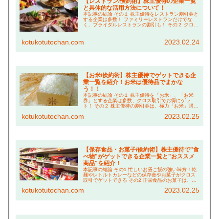
【レストラン/倹約術】株主優待の企業一覧
と具体的な活用方法について！
本記事の結論 その１ 株主優待をレストラン割引券と
する企業は多数！ ファミリーレストランだけでな
く、ブライダルレストランの割引も！ その２ クロス
取引で株主優待をゲットすれば、実質８割引きで食
事できる！ その３ アプリクーポンや福利厚生「ク...
kotukotutochan.com
2023.02.24
【お米/倹約術】株主優待でゲットできる企
業一覧を紹介！お米は優待品でまかな
う！！
本記事の結論 その１ 株主優待を「お米」、「お米
券」とする企業は多数、クロス取引でお得にゲッ
ト！ その２ 株主優待の割引券は、極力「お米」購入
に充てる！ その３ 「お米」はすべて、優待＋ふるさ
kotukotutochan.com
2023.02.25
と納税でゲットするライフスタイルを確立！ こ
ん...
【保存食品・お菓子/倹約術】株主優待で"食
べ物"がゲットできる企業一覧と"おススメ
商品"を紹介！
本記事の結論 その1 忙しいお昼ご飯の強い味方！乾
麺やレトルトカレーなどの保存食やお菓子がクロス
取引でゲットできる その2 正栄食品のお菓子は、ボ
リューム満点でおやつ代の倹約に貢献！ その３ さ
kotukotutochan.com
2023.02.25
らに、お酒やコーヒーなどの飲み物も充実！ こ...