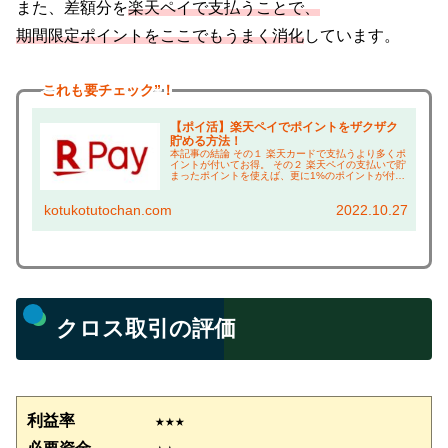
また、差額分を
楽天ペイで支払うことで、
期間限定ポイントをここでもうまく消化
しています。
これも
要チェック”！
【ポイ活】楽天ペイでポイントをザクザク
貯める方法！
本記事の結論 その１ 楽天カードで支払うより多くポ
イントが付いてお得。 その２ 楽天ペイの支払いで貯
まったポイントを使えば、更に1%のポイントが付い
てお得。 その３ マクドナルドのモバイルオーダーに
も対応。 期間限定ポイントが消費できるだけ...
kotukotutochan.com
2022.10.27
クロス取引の評価
利益率　　　　　★
★
★