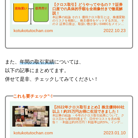
【クロス取引】どうやってやるの？？証券
口座での具体的手順を全画像付きで徹底解
説！
本記事の結論 その１ 優待クロス取引とは、株価変動
のリスクを相殺し、株主優待をゲットする方法。 そ
の２ 証券口座は、取扱い数が多いSMBCをメイン、
サブを楽天証券とSBI証券がおすすめ。 その３ どの
kotukotutochan.com
2022.10.23
企業でクロス取引するかは、 本ブログの...
また、
年間の取引実績
については、
以下の記事にまとめてます。
併せて是非、チェックしてみてください！
これも
要チェック”！
【2022年クロス取引まとめ】株主優待80社
以上！約35万円お得に生活できました！
本記事の結論 ・今年のクロス取引結果について、ク
ロス日から優待到着まで、日付やコストを含め報
告！ ・利益は約35万円！利益率は約5%。インデッ
クスファンド並みの成績！ ・ゲットした株主優待の
上手な使い方については、本ブログ「倹約術」で紹
kotukotutochan.com
2023.01.10
介！...