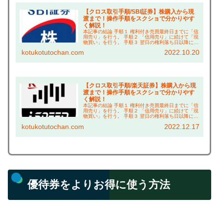
【クロス取引手順/SBI証券】株購入から現
渡まで！操作手順をスクショで分かりやす
く解説！
本記事の結論 手順１ 権利付き売買最終日までに「信
用売り」を行う。 手順２ 「信用売り」に続けて「現
物買い」を行う。 手順３ 翌日の権利落ち日以降に現
渡し（「現物買い」と「信用売り」の相殺）を行
kotukotutochan.com
2022.10.20
う。 こんにちは、コツコツ父ちゃんです。本ブロ...
【クロス取引手順/楽天証券】株購入から現
渡まで！操作手順をスクショで分かりやす
く解説！
本記事の結論 手順１ 権利付き売買最終日までに「信
用売り」を行う。 手順２ 「信用売り」に続けて「現
物買い」を行う。 手順３ 翌日の権利落ち日以降に現
渡し（「現物買い」と「信用売り」の相殺）を行
kotukotutochan.com
2022.12.17
う。 こんにちは、コツコツ父ちゃんです。本ブロ...
優待券をよりお得に使う方法