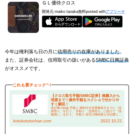
ＧＬ優待クロス
開発元:
maiko tanaka
無料
posted with
アプリーチ
今年は権利落ち日の月に
信用売りの在庫がありました
。
また、証券会社は、信用取引の扱いがある
SMBC日興証券
がオススメです。
これも
要チェック”！
【クロス取引手順/SMBC証券】株購入から
現渡まで！操作手順をスクショで分かりや
すく解説！
本記事の結論 手順１ 権利付き売買最終日までに「信
用売り」を行う。 手順２ 「信用売り」に続けて「現
物買い」を行う。 手順３ 翌日の権利落ち日以降に現
渡し（「現物買い」と「信用売り」の相殺）を行
kotukotutochan.com
2022.10.21
う。 こんにちは、コツコツ父ちゃんです。本ブロ...