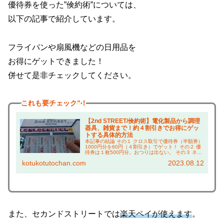
優待券を使った”倹約術”については、
以下の記事で紹介しています。
フライパンや扇風機などの日用品を
お得にゲットできました！
併せて是非チェックしてください。
これも
要チェック”！
【2nd STREET/倹約術】電化製品から調理
器具、雑貨まで！約４割引きでお得にゲッ
トする具体的方法
本記事の結論 その１ クロス取引で優待券（半額券）
1000円分を60円（４割引き）でゲット！ その２ 優
待券は１枚500円分。おつりは出ない。 その３ ネッ
ト通販では送料のかかる小物や、店頭に以外と置か
kotukotutochan.com
2023.08.12
れているお菓子の購入がオススメ！ こん...
また、セカンドストリートでは
楽天ペイが使えます
。