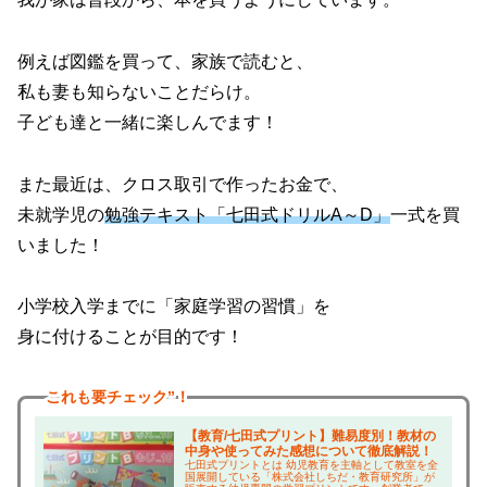
例えば図鑑を買って、家族で読むと、
私も妻も知らないことだらけ。
子ども達と一緒に楽しんでます！
また最近は、クロス取引で作ったお金で、
未就学児の
勉強テキスト「七田式ドリルA～D」
一式を買
いました！
小学校入学までに「家庭学習の習慣」を
身に付けることが目的です！
これも
要チェック”！
【教育/七田式プリント】難易度別！教材の
中身や使ってみた感想について徹底解説！
七田式プリントとは 幼児教育を主軸として教室を全
国展開している「株式会社しちだ・教育研究所」が