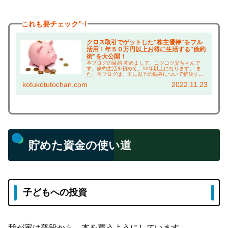
これも
要チェック”！
クロス取引でゲットした"株主優待"をフル
活用！年５０万円以上お得に生活する"倹約
術"を大公開！
本ブログの目的 初めまして、コツコツ父ちゃんで
す。倹約生活を初めて、10年以上になります。 ま
た、本ブログは、主に以下の悩みについて解決する
ことを目的としています！ 株主優待に興味がある方
kotukotutochan.com
2022.11.23
は、 ・株主優待って何がもらえるの？ →実際に使
っ...
貯めた資金の使い道
子どもへの投資
我が家は普段から、本を買うようにしています。