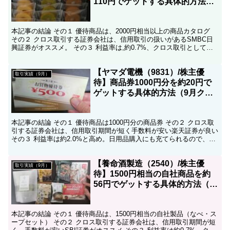
110円でゲットする具体的方法
（9月クロス取引）
本記事の結論 その１ 優待商品は、2000円相当以上の商品カタログ
その２ クロス取引する証券会社は、信用取引の扱いがあるSMBC日
興証券がオススメ。 その３ 利益率は,約0.7%、クロス取引としては
若干低い水準。 こんにちは、コツコツ父ち...
【ヤマダ電機（9831）/株主優
取引実績（9月）
待】商品券1000円分を約20円で
ゲットする具体的方法（9月クロ
ス取引）
本記事の結論 その１ 優待商品は1000円分の商品券 その２ クロス取
引する証券会社は、信用取引期間が短く手数料が安い楽天証券が良い
その３ 利益率は約2.0%と高め。日用品購入にも充てられるので、使
いやすくオススメ！ こんにちは、コツコツ...
【養命酒製造（2540）/株主優
取引実績（9月）
待】1500円相当の自社商品を約
56円でゲットする具体的方法（9
月クロス取引）
本記事の結論 その１ 優待商品は、1500円相当の自社製品（なべ・ス
ープセット） その２ クロス取引する証券会社は、信用取引期間が短