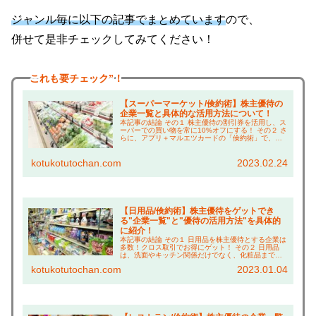
ジャンル毎に以下の記事でまとめています
ので、
併せて是非チェックしてみてください！
これも
要チェック”！
【スーパーマーケット/倹約術】株主優待の
企業一覧と具体的な活用方法について！
本記事の結論 その１ 株主優待の割引券を活用し、ス
ーパーでの買い物を常に10%オフにする！ その２ さ
らに、アプリ＋マルエツカードの「倹約術」で、買
い物は常に約20%引き！ その３ イオンで休憩する時
の「倹約術」も紹介！ こんにちは、コツコ...
kotukotutochan.com
2023.02.24
【日用品/倹約術】株主優待をゲットでき
る"企業一覧"と"優待の活用方法"を具体的
に紹介！
本記事の結論 その１ 日用品を株主優待とする企業は
多数！クロス取引でお得にゲット！ その２ 日用品
は、洗面やキッチン関係だけでなく、化粧品まで幅
広く充実！ その３ 特に"アイスタイル"、"新日本製
kotukotutochan.com
2023.01.04
薬"、"ウェルシア"の「倹約術」はお得なので...