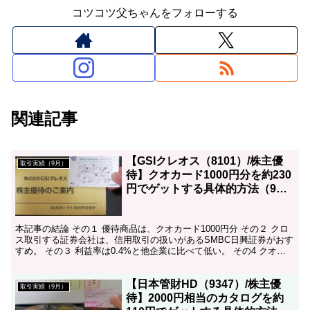
コツコツ父ちゃんをフォローする
関連記事
【GSIクレオス（8101）/株主優
取引実績（9月）
待】クオカード1000円分を約230
円でゲットする具体的方法（9月
クロス取引）
本記事の結論 その１ 優待商品は、クオカード1000円分 その２ クロ
ス取引する証券会社は、信用取引の扱いがあるSMBC日興証券がおす
すめ。 その３ 利益率は0.4%と他企業に比べて低い。 その4 クオカ
ードはコンビニの他、書店、マツモトキ...
【日本管財HD（9347）/株主優
取引実績（9月）
待】2000円相当のカタログを約