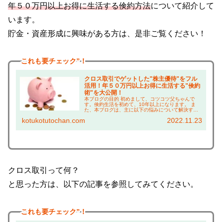
年５０万円以上お得に生活する倹約方法
について紹介して
います。
貯金・資産形成に興味がある方は、是非ご覧ください！
これも
要チェック”！
クロス取引でゲットした"株主優待"をフル
活用！年５０万円以上お得に生活する"倹約
術"を大公開！
本ブログの目的 初めまして、コツコツ父ちゃんで
す。倹約生活を初めて、10年以上になります。 ま
た、本ブログは、主に以下の悩みについて解決する
ことを目的としています！ 株主優待に興味がある方
kotukotutochan.com
2022.11.23
は、 ・株主優待って何がもらえるの？ →実際に使
っ...
クロス取引って何？
と思った方は、以下の記事を参照してみてください。
これも
要チェック”！