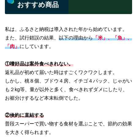
おすすめ商品
私は、ふるさと納税は導入された年から始めています。
また、試行錯誤の結果、
以下の理由から
「米」、「魚」、
「肉」
にしています。
①嗜好品は案外食べきれない。
返礼品が初めて届いた時はすごくワクワクします。
しかし、桃８個、ブドウ４房、イチゴ４パック、じゃがい
も２kg等、量が以外と多く、食べきれずダメにしたり、
お裾分けするなど本末転倒でした。
②
倹約
に直結する
普段スーパーで買い物する食材を選ぶことで、節約の効果
を大きく得られます。