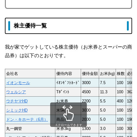
株主優待一覧
我が家でゲットしている株主優待（お米券とスーパーの商
品券）は以下のとおりです。
会社名
優待内容
優待金額
お米(kg)
株数
必要
イオンモール
ｲｵﾝｷﾞﾌﾄｶｰﾄﾞ
3000
7.5
100
1660
ウェルシア
Tﾎﾟｲﾝﾄ
4500
11.3
100
3620
ウチヤマHD
お米券
2200
5.5
400
1260
シミックHD
米5kg
3000
5.0
100
1500
ドン・キホーテ（6月）
商品券
2000
5.0
100
1900
スクロールできます
丸一鋼管
米券3kg
1300
3.0
100
3000