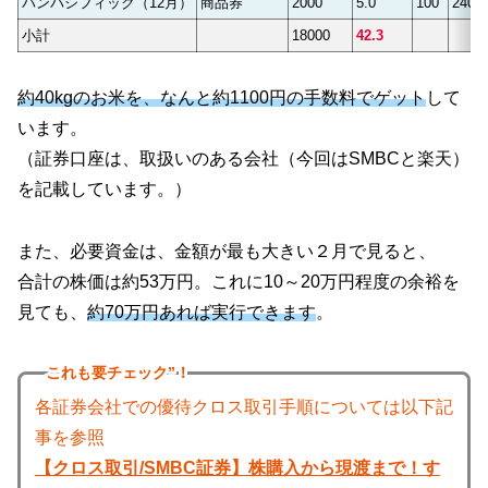
パンパシフィック（12月）
商品券
2000
5.0
100
2400
小計
18000
42.3
約40kgのお米を、
なんと
約1100円の手数料でゲット
して
います。
（証券口座は、取扱いのある会社（今回はSMBCと楽天）
を記載しています。）
また、必要資金は、金額が最も大きい２月で見ると、
合計の株価は約53万円。これに10～20万円程度の余裕を
見ても、
約70万円あれば実行できます
。
これも
要チェック”！
各証券会社での優待クロス取引手順については以下記
事を参照
【クロス取引/SMBC証券】株購入から現渡まで！す