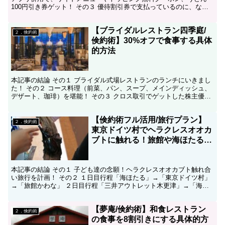
100円引き券ゲット！ その３ 優待割引券で支払っているのに、なん
と、会計金額の全額に対して楽天ポイントが貯まる！...
【ブライダルレストラン四季庭/
２．倹約術
倹約術】30%オフで食事する具体
的方法
本記事の結論 その１ ブライダル式場レストランのランチにいきまし
た！ その２ コース料理（前菜、パン、スープ、メインディッシュ、
デザート、珈琲）を堪能！ その３ クロス取引でゲットした株主優待
券を使って、3割引きになりました！ こんにちは、...
【倹約術フル活用/旅行プラン】
２．倹約術
東京ドイツ村でヘラクレスオオカ
ブトに触れる！旅館や海ほたる、
三井アウトレット木更津で得する
方法を全部紹介！（前編）
本記事の結論 その１ 子ども達の念願！ヘラクレスオオカブト触れ合
い旅行を計画！ その２ １日目行程「海ほたる」→「東京ドイツ村」
→「旅館かわな」 ２日目行程「三井アウトレット木更津」→「海ほ
たる」 その３ 今回旅行は、倹約術で約６千円のお得...
【夢庵/倹約術】和食レストラン
２．倹約術
の食事を8割引きにする具体的方