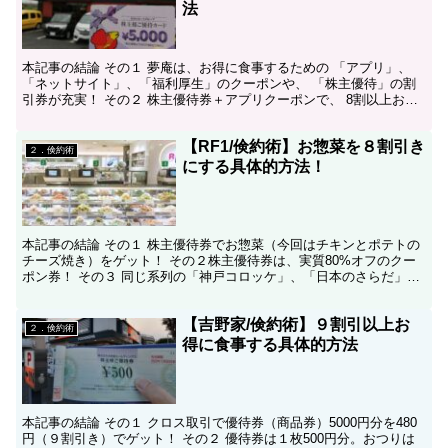
法
本記事の結論 その１ 夢庵は、お得に食事するための 「アプリ」、
「ネットサイト」、「福利厚生」のクーポンや、 「株主優待」の割
引券が充実！ その２ 株主優待券＋アプリクーポンで、 8割以上お得
に食事できました！ その３ 期間限定のノベルティ...
【RF1/倹約術】お惣菜を８割引き
２．倹約術
にする具体的方法！
本記事の結論 その１ 株主優待券でお惣菜（今回はチキンとポテトの
チーズ焼き）をゲット！ その２株主優待券は、実質80%オフのクー
ポン券！ その３ 同じ系列の「神戸コロッケ」、「日本のさらだ」、
「VEGETRIA」でも優待券が使えました！ こ...
【吉野家/倹約術】９割引以上お
２．倹約術
得に食事する具体的方法
本記事の結論 その１ クロス取引で優待券（商品券）5000円分を480
円（９割引き）でゲット！ その２ 優待券は１枚500円分。おつりは