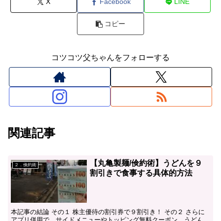
X
Facebook
LINE
コピー
コツコツ父ちゃんをフォローする
関連記事
【丸亀製麺/倹約術】うどんを９
２．倹約術
割引きで食事する具体的方法
本記事の結論 その１ 株主優待の割引券で９割引き！ その２ さらに
アプリ併用で、サイドメニューやトッピング無料クーポン、うどん