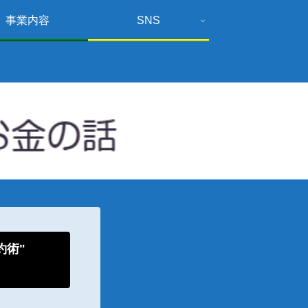
事業内容
SNS
倹約術"