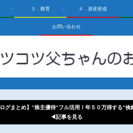
３．教育
４．資産形成
お問い合わせ
ログまとめ】"株主優待"フル活用！年５０万得する"
◀記事を見る