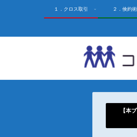
１．クロス取引
２．倹約術
【本ブ