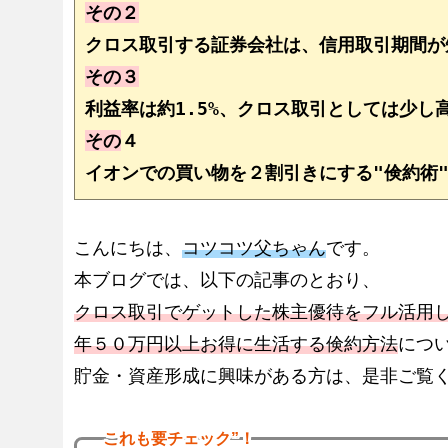
その２
クロス取引する証券会社は、信用取引期間が
その３
利益率は約1.5%、クロス取引としては少し
その
４
イオンでの買い物を２割引きにする"倹約術
こんにちは、
コツコツ父ちゃん
です。
本ブログでは、以下の記事のとおり、
クロス取引でゲットした株主優待をフル活用
年５０万円以上お得に生活する倹約方法
につ
貯金・資産形成に興味がある方は、是非ご覧
これも
要チェック”！