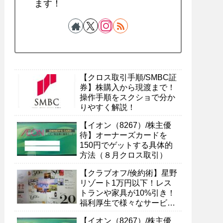
ます！
【クロス取引手順/SMBC証
券】株購入から現渡まで！
操作手順をスクショで分か
りやすく解説！
【イオン（8267）/株主優
待】オーナーズカードを
150円でゲットする具体的
方法（８月クロス取引）
【クラブオフ/倹約術】星野
リゾート1万円以下！レス
トランや家具が10%引き！
福利厚生で様々なサービス
を受ける具体的方法
【イオン（8267）/株主優