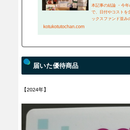
本記事の結論 ・今
で、日付やコストを含
ックスファンド並み
は、本ブログ「倹約術
kotukotutochan.com
届いた優待商品
【2024年】