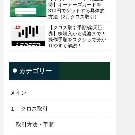
待】オーナーズカードを
310円でゲットする具体的
方法（2月クロス取引）
【クロス取引手順/楽天証
券】株購入から現渡まで！
操作手順をスクショで分か
りやすく解説！
カテゴリー
メイン
１．クロス取引
取引方法・手順