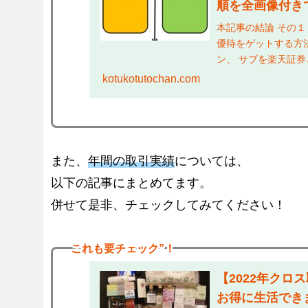
順を全画像付き
本記事の結論 その
優待をゲットする方法
ン、 サブを楽天証券
るかは、 本ブログの..
kotukotutochan.com
また、
年間の取引実績
については、
以下の記事にまとめてます。
併せて是非、チェックしてみてください！
これも
要チェック”！
【2022年クロ
お得に生活でき