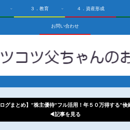
３．教育
４．資産形成
お問い合わせ
ログまとめ】"株主優待"フル活用！年５０万得する"
◀記事を見る