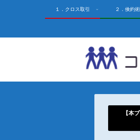
１．クロス取引
２．倹約術
【本ブ