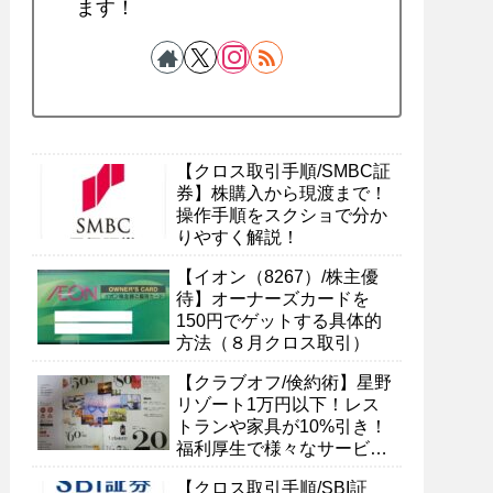
ます！
【クロス取引手順/SMBC証
券】株購入から現渡まで！
操作手順をスクショで分か
りやすく解説！
【イオン（8267）/株主優
待】オーナーズカードを
150円でゲットする具体的
方法（８月クロス取引）
【クラブオフ/倹約術】星野
リゾート1万円以下！レス
トランや家具が10%引き！
福利厚生で様々なサービス
を受ける具体的方法
【クロス取引手順/SBI証