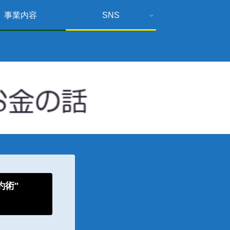
事業内容
SNS
倹約術"