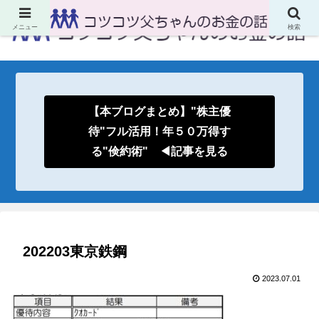
メニュー
検索
【本ブログまとめ】"株主優
待"フル活用！年５０万得す
る"倹約術" ◀記事を見る
202203東京鉄鋼
2023.07.01