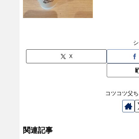
シ
X
コツコツ父ち
関連記事