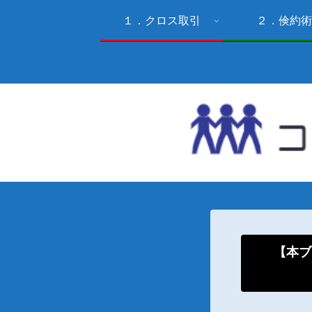
１．クロス取引
２．倹約術
【本ブ