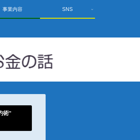
事業内容
SNS
倹約術"