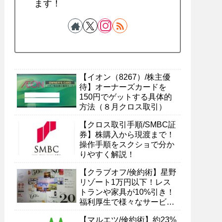
ます！
【イオン（8267）/株主優
待】オーナーズカードを
150円でゲットする具体的
方法（８月クロス取引）
【クロス取引手順/SMBC証
券】株購入から現渡まで！
操作手順をスクショで分か
りやすく解説！
【クラブオフ/倹約術】星野
リゾート1万円以下！レス
トランや家具が10%引き！
福利厚生で様々なサービス
を受ける具体的方法
【マルエツ/倹約術】約23%