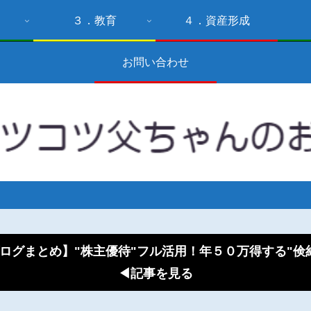
３．教育
４．資産形成
お問い合わせ
ログまとめ】"株主優待"フル活用！年５０万得する"
◀記事を見る