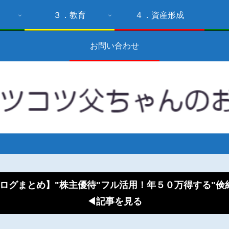
３．教育
４．資産形成
お問い合わせ
ログまとめ】"株主優待"フル活用！年５０万得する"
◀記事を見る