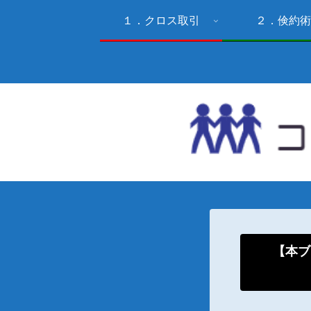
１．クロス取引
２．倹約術
【本ブ