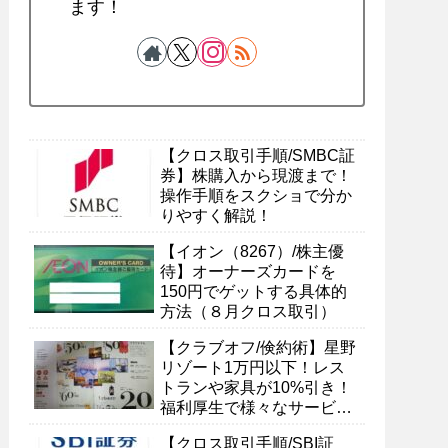
ます！
【クロス取引手順/SMBC証
券】株購入から現渡まで！
操作手順をスクショで分か
りやすく解説！
【イオン（8267）/株主優
待】オーナーズカードを
150円でゲットする具体的
方法（８月クロス取引）
【クラブオフ/倹約術】星野
リゾート1万円以下！レス
トランや家具が10%引き！
福利厚生で様々なサービス
を受ける具体的方法
【クロス取引手順/SBI証