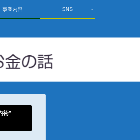
事業内容
SNS
倹約術"