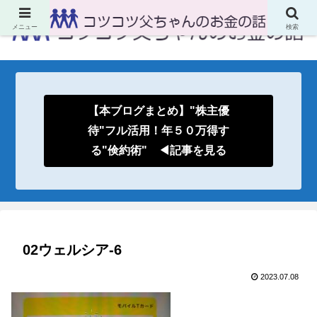
メニュー
検索
【本ブログまとめ】"株主優
待"フル活用！年５０万得す
る"倹約術" ◀記事を見る
02ウェルシア-6
2023.07.08