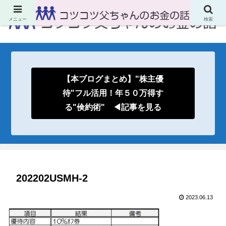
メニュー
検索
【本ブログまとめ】"株主優
待"フル活用！年５０万得す
る"倹約術" ◀記事を見る
202202USMH-2
2023.06.13