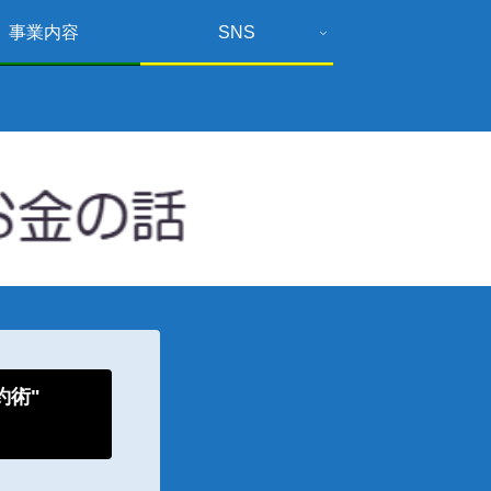
事業内容
SNS
倹約術"