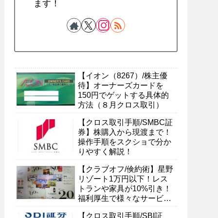
ます！
【イオン（8267）/株主優
待】オーナーズカードを
150円でゲットする具体的
方法（８月クロス取引）
【クロス取引手順/SMBC証
券】株購入から現渡まで！
操作手順をスクショで分か
りやすく解説！
【クラブオフ/倹約術】星野
リゾート1万円以下！レス
トランや家具が10%引き！
福利厚生で様々なサービス
を受ける具体的方法
【クロス取引手順/SBI証