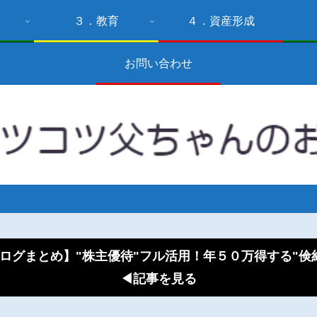
３．教育
４．資産形成
お問い合わせ
ログまとめ】"株主優待"フル活用！年５０万得する"
◀記事を見る