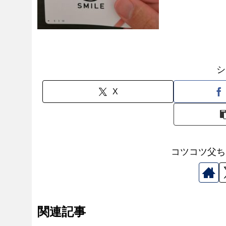
シ
X
コツコツ父ち
関連記事