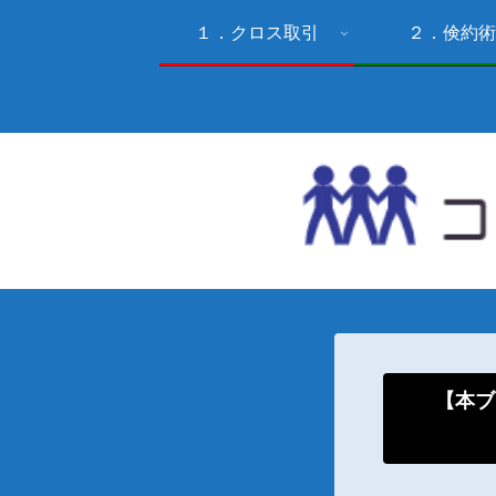
１．クロス取引
２．倹約術
【本ブ