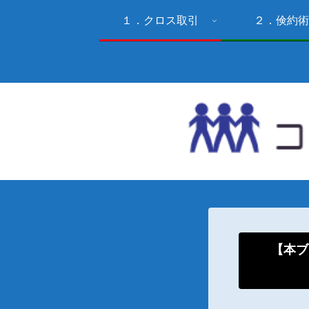
１．クロス取引
２．倹約術
【本ブ