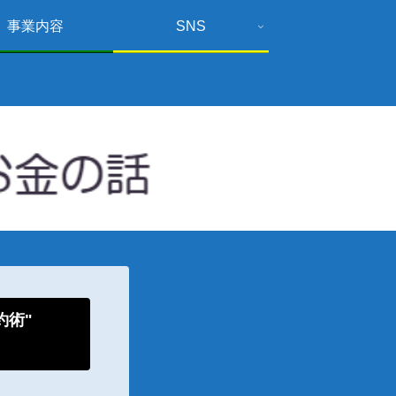
事業内容
SNS
倹約術"