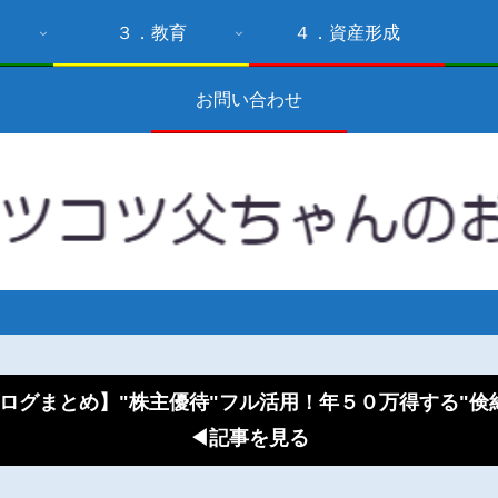
３．教育
４．資産形成
お問い合わせ
ログまとめ】"株主優待"フル活用！年５０万得する"
◀記事を見る