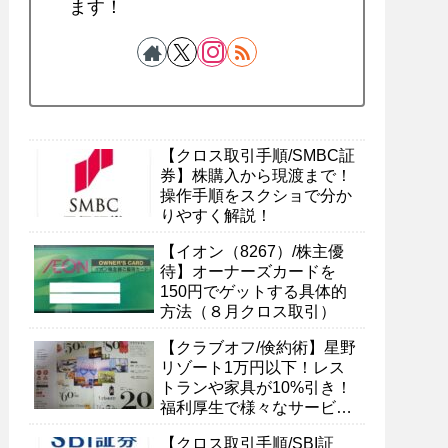
ます！
【クロス取引手順/SMBC証
券】株購入から現渡まで！
操作手順をスクショで分か
りやすく解説！
【イオン（8267）/株主優
待】オーナーズカードを
150円でゲットする具体的
方法（８月クロス取引）
【クラブオフ/倹約術】星野
リゾート1万円以下！レス
トランや家具が10%引き！
福利厚生で様々なサービス
を受ける具体的方法
【クロス取引手順/SBI証