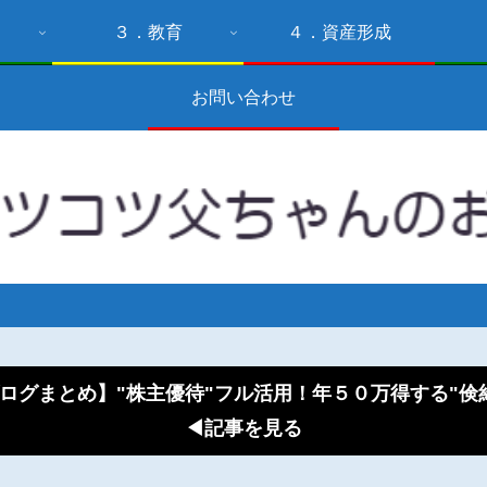
３．教育
４．資産形成
お問い合わせ
ログまとめ】"株主優待"フル活用！年５０万得する"
◀記事を見る