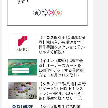
ます！
【クロス取引手順/SMBC証
券】株購入から現渡まで！
操作手順をスクショで分か
りやすく解説！
【イオン（8267）/株主優
待】オーナーズカードを
150円でゲットする具体的
方法（８月クロス取引）
【クラブオフ/倹約術】星野
リゾート1万円以下！レス
トランや家具が10%引き！
福利厚生で様々なサービス
を受ける具体的方法
【クロス取引手順/SBI証