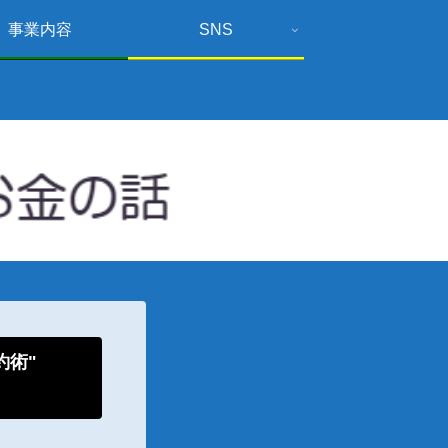
事業内容
SNS
倹約術"