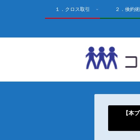
１．クロス取引
２．倹約術
【本ブ