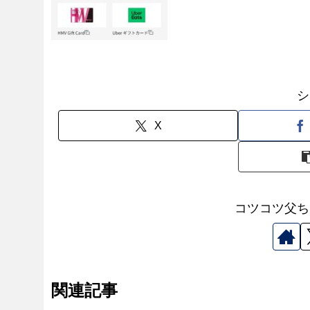
シ
X
コツコツ父ち
関連記事