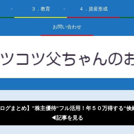
３．教育
４．資産形成
お問い合わせ
ログまとめ】"株主優待"フル活用！年５０万得する"
◀記事を見る