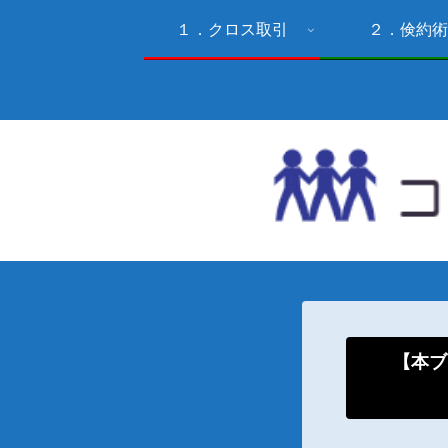
１．クロス取引
２．倹約術
【本ブ