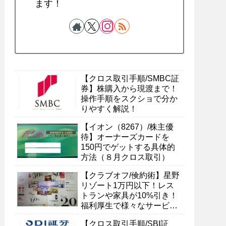
ます！
【クロス取引手順/SMBC証
券】株購入から現渡まで！
操作手順をスクショで分か
りやすく解説！
【イオン（8267）/株主優
待】オーナーズカードを
150円でゲットする具体的
方法（８月クロス取引）
【クラブオフ/倹約術】星野
リゾート1万円以下！レス
トランや家具が10%引き！
福利厚生で様々なサービス
を受ける具体的方法
【クロス取引手順/SBI証