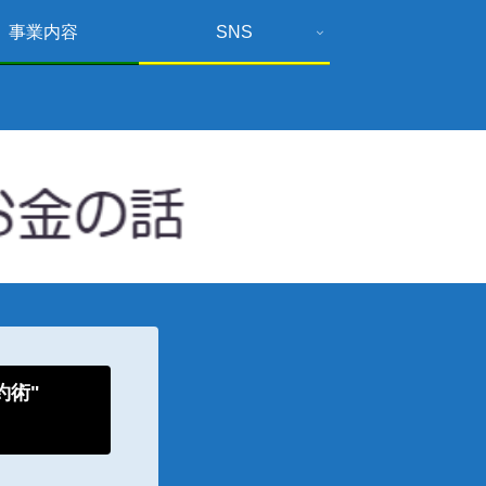
事業内容
SNS
倹約術"