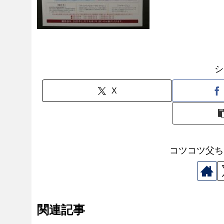
シ
X
コツコツ父ち
関連記事