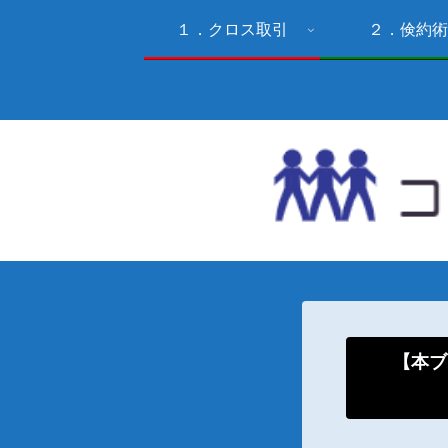
１．クロス取引
２．倹約術
【本ブ