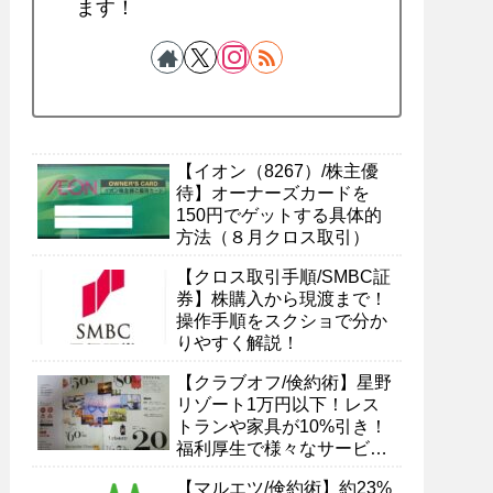
ます！
【イオン（8267）/株主優
待】オーナーズカードを
150円でゲットする具体的
方法（８月クロス取引）
【クロス取引手順/SMBC証
券】株購入から現渡まで！
操作手順をスクショで分か
りやすく解説！
【クラブオフ/倹約術】星野
リゾート1万円以下！レス
トランや家具が10%引き！
福利厚生で様々なサービス
を受ける具体的方法
【マルエツ/倹約術】約23%