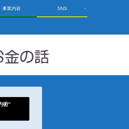
事業内容
SNS
倹約術"