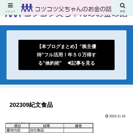
メニュー
検索
【本ブログまとめ】"株主優
待"フル活用！年５０万得す
る"倹約術" ◀記事を見る
202309紀文食品
2023.11.16