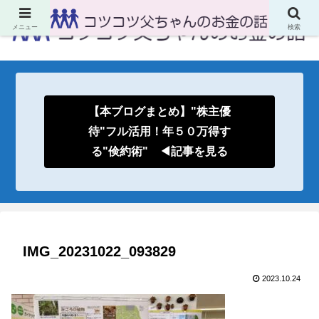
メニュー
検索
【本ブログまとめ】"株主優
待"フル活用！年５０万得す
る"倹約術" ◀記事を見る
IMG_20231022_093829
2023.10.24