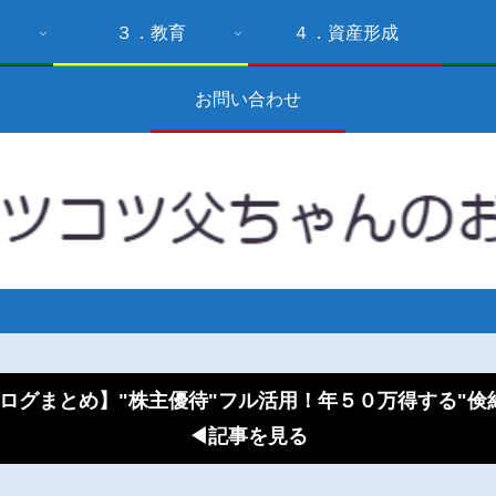
３．教育
４．資産形成
お問い合わせ
ログまとめ】"株主優待"フル活用！年５０万得する"
◀記事を見る