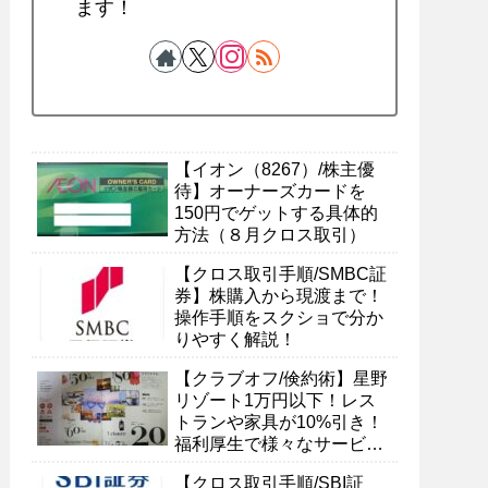
ます！
【イオン（8267）/株主優
待】オーナーズカードを
150円でゲットする具体的
方法（８月クロス取引）
【クロス取引手順/SMBC証
券】株購入から現渡まで！
操作手順をスクショで分か
りやすく解説！
【クラブオフ/倹約術】星野
リゾート1万円以下！レス
トランや家具が10%引き！
福利厚生で様々なサービス
を受ける具体的方法
【クロス取引手順/SBI証