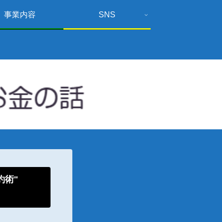
事業内容
SNS
倹約術"