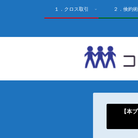
１．クロス取引
２．倹約術
【本ブ