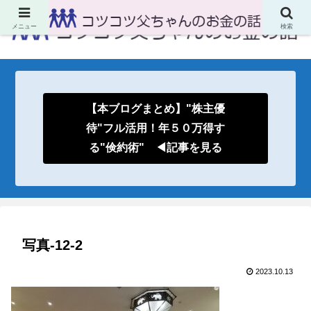
メニュー
検索
【本ブログまとめ】"株主優
待"フル活用！年５０万得す
る"倹約術" ◀記事を見る
写真-12-2
2023.10.13