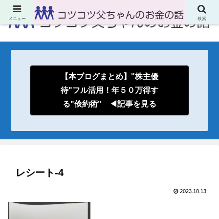
メニュー
検索
【本ブログまとめ】"株主優
待"フル活用！年５０万得す
る"倹約術" ◀記事を見る
レシート-4
2023.10.13