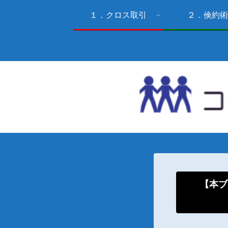
１．クロス取引
２．倹約術
【本ブ