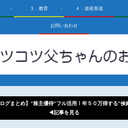
３．教育
４．資産形成
お問い合わせ
ログまとめ】"株主優待"フル活用！年５０万得する"
◀記事を見る