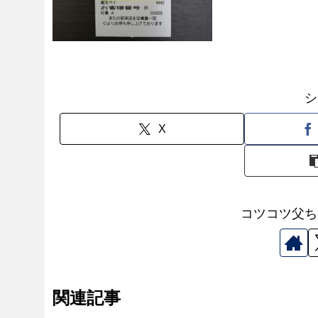
シ
X
コツコツ父ち
関連記事