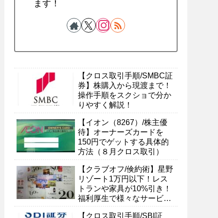
ます！
【クロス取引手順/SMBC証
券】株購入から現渡まで！
操作手順をスクショで分か
りやすく解説！
【イオン（8267）/株主優
待】オーナーズカードを
150円でゲットする具体的
方法（８月クロス取引）
【クラブオフ/倹約術】星野
リゾート1万円以下！レス
トランや家具が10%引き！
福利厚生で様々なサービス
を受ける具体的方法
【クロス取引手順/SBI証