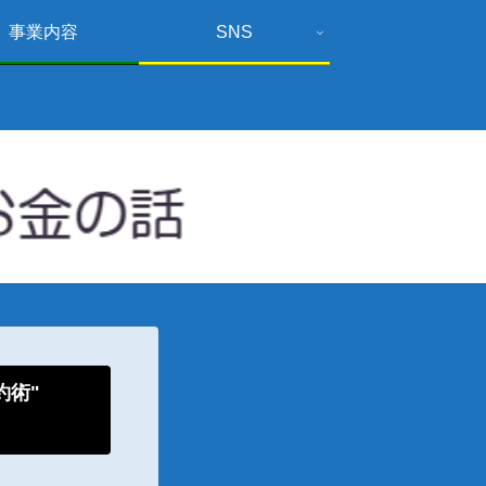
事業内容
SNS
倹約術"