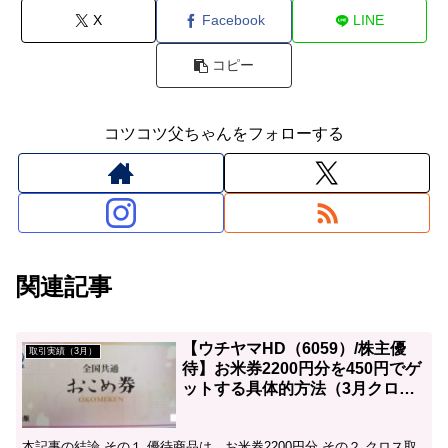
X
Facebook
LINE
コピー
コツコツ父ちゃんをフォローする
関連記事
【ウチヤマHD（6059）/株主優
取引実績（3月）
待】お米券2200円分を450円でゲ
ットする具体的方法（3月クロス
取引）
本記事の結論 その１ 優待商品は、お米券2200円分 その２ クロス取