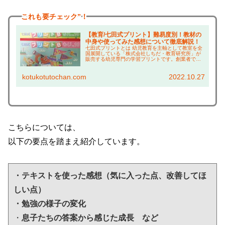
これも
要チェック”！
【教育/七田式プリント】難易度別！教材の
中身や使ってみた感想について徹底解説！
七田式プリントとは 幼児教育を主軸として教室を全
国展開している「株式会社しちだ・教育研究所」が
販売する幼児専門の学習プリントです。創業者であ
る七田眞さんは、幼児教育を研究しながら160冊以
上の本を出版し、そのエッセンスが盛込まれたもの
kotukotutochan.com
2022.10.27
です。...
こちらについては、
以下の要点を踏まえ紹介しています。
・テキストを使った感想（気に入った点、改善してほ
しい点）
・勉強の様子の変化
・
息子たちの答案から感じた成長　など