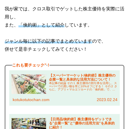
我が家では、クロス取引でゲットした株主優待を実際に活
用し、
また、
「倹約術」として紹介
しています。
ジャンル毎に以下の記事でまとめています
ので、
併せて是非チェックしてみてください！
これも
要チェック”！
【スーパーマーケット/倹約術】株主優待の
企業一覧と具体的な活用方法について！
本記事の結論 その１ 株主優待の割引券を活用し、ス
ーパーでの買い物を常に10%オフにする！ その２ さ
らに、アプリ＋マルエツカードの「倹約術」で、買
い物は常に約20%引き！ その３ イオンで休憩する時
の「倹約術」も紹介！ こんにちは、コツコ...
kotukotutochan.com
2023.02.24
【日用品/倹約術】株主優待をゲットでき
る"企業一覧"と"優待の活用方法"を具体的
に紹介！