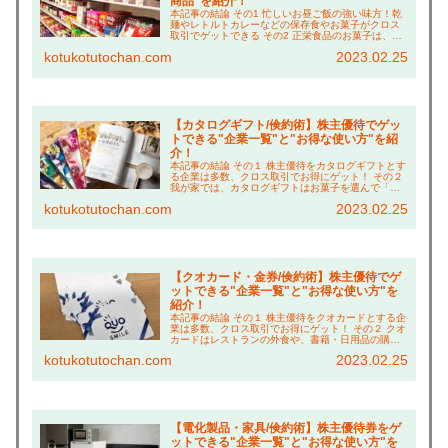
商品"を紹介！
本記事の結論 その1 忙しいお昼ご飯の強い味方！乾
麺やレトルトカレーなどの保存食やお菓子がクロス
取引でゲットできる その2 正栄食品のお菓子は、ボ
リューム満点でおやつ代の倹約に貢献！ その３ さ
kotukotutochan.com
2023.02.25
らに、お酒やコーヒーなどの飲み物も充実！ こ...
【カタログギフト/倹約術】株主優待でゲッ
トできる"企業一覧"と"お得な使い方"を紹
介！
本記事の結論 その１ 株主優待をカタログギフトとす
る企業は多数、クロス取引でお得にゲット！ その２
我が家では、カタログギフトはお菓子を選んで「リ
ッチなおやつタイム」で倹約！ その３ ベネッセホー
kotukotutochan.com
2023.02.25
ルディングスは、夫婦合算でより豪華な賞品に交...
【クオカード・金券/倹約術】株主優待でゲ
ットできる"企業一覧"と"お得な使い方"を
紹介！
本記事の結論 その１ 株主優待をクオカードとする企
業は多数、クロス取引でお得にゲット！ その２ クオ
カードはレストランの外食や、書籍・日用品の購入
に充てることも！ その３ 他優待も併用し、更にお得
kotukotutochan.com
2023.02.25
に買い物する「倹約術」も紹介！ こんにちは...
【電化製品・家具/倹約術】株主優待券をゲ
ットできる"企業一覧"と"お得な使い方"を