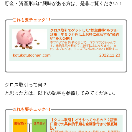
貯金・資産形成に興味がある方は、是非ご覧ください！
これも
要チェック”！
クロス取引でゲットした"株主優待"をフル
活用！年５０万円以上お得に生活する"倹約
術"を大公開！
本ブログの目的 初めまして、コツコツ父ちゃんで
す。倹約生活を初めて、10年以上になります。 ま
た、本ブログは、主に以下の悩みについて解決する
ことを目的としています！ 株主優待に興味がある方
kotukotutochan.com
2022.11.23
は、 ・株主優待って何がもらえるの？ →実際に使
っ...
クロス取引って何？
と思った方は、以下の記事を参照してみてください。
これも
要チェック”！
【クロス取引】どうやってやるの？？証券
口座での具体的手順を全画像付きで徹底解
説！
本記事の結論 その１ 優待クロス取引とは、株価変動