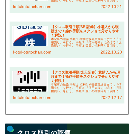
物買い」を行う。 手順３ 翌日の権利落ち日以降に現
渡し（「現物買い」と「信用売り」の相殺）を行
kotukotutochan.com
2022.10.21
う。 こんにちは、コツコツ父ちゃんです。本ブロ...
【クロス取引手順/SBI証券】株購入から現
渡まで！操作手順をスクショで分かりやす
く解説！
本記事の結論 手順１ 権利付き売買最終日までに「信
用売り」を行う。 手順２ 「信用売り」に続けて「現
物買い」を行う。 手順３ 翌日の権利落ち日以降に現
渡し（「現物買い」と「信用売り」の相殺）を行
kotukotutochan.com
2022.10.20
う。 こんにちは、コツコツ父ちゃんです。本ブロ...
【クロス取引手順/楽天証券】株購入から現
渡まで！操作手順をスクショで分かりやす
く解説！
本記事の結論 手順１ 権利付き売買最終日までに「信
用売り」を行う。 手順２ 「信用売り」に続けて「現
物買い」を行う。 手順３ 翌日の権利落ち日以降に現
渡し（「現物買い」と「信用売り」の相殺）を行
kotukotutochan.com
2022.12.17
う。 こんにちは、コツコツ父ちゃんです。本ブロ...
クロス取引の評価