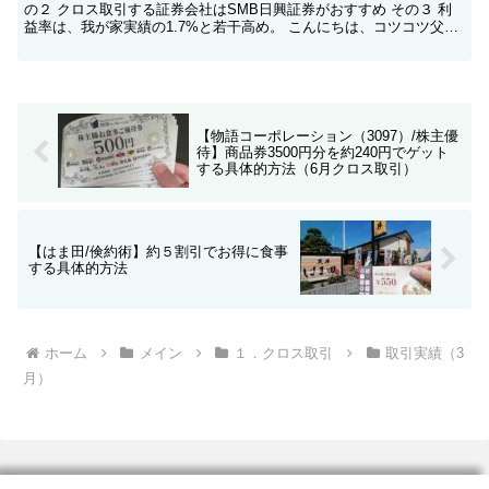
の２ クロス取引する証券会社はSMB日興証券がおすすめ その３ 利
益率は、我が家実績の1.7%と若干高め。 こんにちは、コツコツ父ち
ゃんです。本ブログでは、以下の記事の...
【物語コーポレーション（3097）/株主優
待】商品券3500円分を約240円でゲット
する具体的方法（6月クロス取引）
【はま田/倹約術】約５割引でお得に食事
する具体的方法
ホーム
メイン
１．クロス取引
取引実績（3
月）