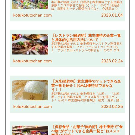
本記事の結論 その１ 日用品を株主優待とする企業は
多数！クロス取引でお得にゲット！ その２ 日用品
は、洗面やキッチン関係だけでなく、化粧品まで幅
広く充実！ その３ 特に"アイスタイル"、"新日本製
kotukotutochan.com
2023.01.04
薬"、"ウェルシア"の「倹約術」はお得なので...
【レストラン/倹約術】株主優待の企業一覧
と具体的な活用方法について！
本記事の結論 その１ 株主優待をレストラン割引券と
する企業は多数！ ファミリーレストランだけでな
く、ブライダルレストランの割引も！ その２ クロス
取引で株主優待をゲットすれば、実質８割引きで食
事できる！ その３ アプリクーポンや福利厚生「ク...
kotukotutochan.com
2023.02.24
【お米/倹約術】株主優待でゲットできる企
業一覧を紹介！お米は優待品でまかな
う！！
本記事の結論 その１ 株主優待を「お米」、「お米
券」とする企業は多数、クロス取引でお得にゲッ
ト！ その２ 株主優待の割引券は、極力「お米」購入
に充てる！ その３ 「お米」はすべて、優待＋ふるさ
kotukotutochan.com
2023.02.25
と納税でゲットするライフスタイルを確立！ こ
ん...
【保存食品・お菓子/倹約術】株主優待で"食
べ物"がゲットできる企業一覧と"おススメ