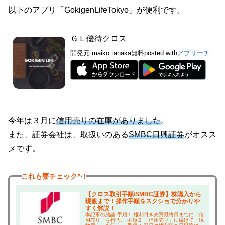
以下のアプリ「GokigenLifeTokyo」が便利です。
ＧＬ優待クロス
開発元:
maiko tanaka
無料
posted with
アプリーチ
今年は３月に
信用売りの在庫がありました
。
また、証券会社は、取扱いのある
SMBC日興証券
がオスス
メです。
これも
要チェック”！
【クロス取引手順/SMBC証券】株購入から
現渡まで！操作手順をスクショで分かりや
すく解説！
本記事の結論 手順１ 権利付き売買最終日までに「信
用売り」を行う。 手順２ 「信用売り」に続けて「現