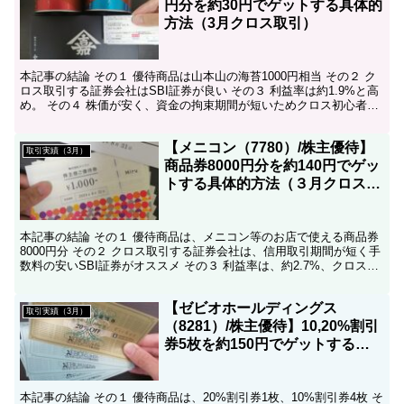
円分を約30円でゲットする具体的
方法（3月クロス取引）
本記事の結論 その１ 優待商品は山本山の海苔1000円相当 その２ ク
ロス取引する証券会社はSBI証券が良い その３ 利益率は約1.9%と高
め。 その４ 株価が安く、資金の拘束期間が短いためクロス初心者に
もおすすめ。 こんにちは、コツコツ父...
【メニコン（7780）/株主優待】
取引実績（3月）
商品券8000円分を約140円でゲッ
トする具体的方法（３月クロス取
引）
本記事の結論 その１ 優待商品は、メニコン等のお店で使える商品券
8000円分 その２ クロス取引する証券会社は、信用取引期間が短く手
数料の安いSBI証券がオススメ その３ 利益率は、約2.7%、クロス取
引としては高い水準。 こんにちは、コツ...
【ゼビオホールディングス
取引実績（3月）
（8281）/株主優待】10,20%割引
券5枚を約150円でゲットする具
体的方法（3月クロス取引）
本記事の結論 その１ 優待商品は、20%割引券1枚、10%割引券4枚 そ