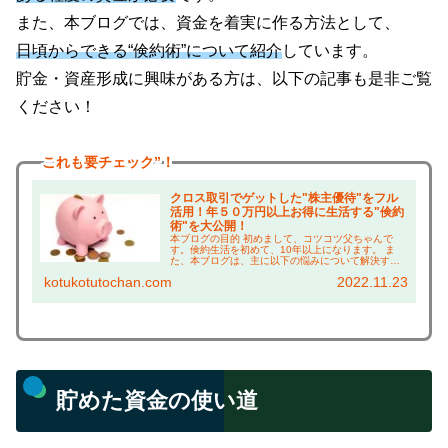
また、本ブログでは、資金を着実に作る方法として、
日頃からできる“倹約術”について紹介
しています。
貯金・資産形成に興味がある方は、以下の記事も是非ご覧
ください！
これも
要チェック”！
クロス取引でゲットした"株主優待"をフル
活用！年５０万円以上お得に生活する"倹約
術"を大公開！
本ブログの目的 初めまして、コツコツ父ちゃんで
す。倹約生活を初めて、10年以上になります。 ま
た、本ブログは、主に以下の悩みについて解決する
ことを目的としています！ 株主優待に興味がある方
kotukotutochan.com
2022.11.23
は、 ・株主優待って何がもらえるの？ →実際に使
っ...
貯めた資金の使い道