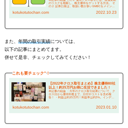
のリスクを相殺し、株主優待をゲットする方法。 そ
の２ 証券口座は、取扱い数が多いSMBCをメイン、
サブを楽天証券とSBI証券がおすすめ。 その３ どの
kotukotutochan.com
2022.10.23
企業でクロス取引するかは、 本ブログの...
また、
年間の取引実績
については、
以下の記事にまとめてます。
併せて是非、チェックしてみてください！
これも
要チェック”！
【2022年クロス取引まとめ】株主優待80社
以上！約35万円お得に生活できました！
本記事の結論 ・今年のクロス取引結果について、ク
ロス日から優待到着まで、日付やコストを含め報
告！ ・利益は約35万円！利益率は約5%。インデッ
クスファンド並みの成績！ ・ゲットした株主優待の
上手な使い方については、本ブログ「倹約術」で紹
kotukotutochan.com
2023.01.10
介！...