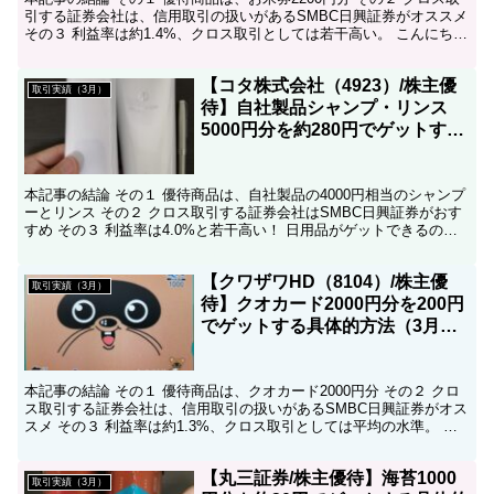
引する証券会社は、信用取引の扱いがあるSMBC日興証券がオススメ
その３ 利益率は約1.4%、クロス取引としては若干高い。 こんにち
は、コツコツ父ちゃんです。本ブログでは...
【コタ株式会社（4923）/株主優
取引実績（3月）
待】自社製品シャンプ・リンス
5000円分を約280円でゲットする
具体的方法（3月クロス取引）
本記事の結論 その１ 優待商品は、自社製品の4000円相当のシャンプ
ーとリンス その２ クロス取引する証券会社はSMBC日興証券がおす
すめ その３ 利益率は4.0%と若干高い！ 日用品がゲットできるの
で、倹約効果は抜群でオススメ！ こんにち...
【クワザワHD（8104）/株主優
取引実績（3月）
待】クオカード2000円分を200円
でゲットする具体的方法（3月ク
ロス取引）
本記事の結論 その１ 優待商品は、クオカード2000円分 その２ クロ
ス取引する証券会社は、信用取引の扱いがあるSMBC日興証券がオス
スメ その３ 利益率は約1.3%、クロス取引としては平均の水準。 そ
の4 我が家が実践するクオカードをお得...
【丸三証券/株主優待】海苔1000
取引実績（3月）