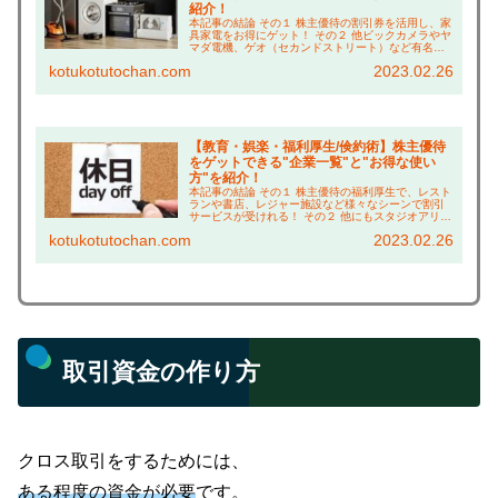
紹介！
本記事の結論 その１ 株主優待の割引券を活用し、家
具家電をお得にゲット！ その２ 他ビックカメラやヤ
マダ電機、ゲオ（セカンドストリート）など有名店
が多数！ その３ 家電購入なら「象印マホービン」が
kotukotutochan.com
2023.02.26
オススメ！99%の方が知らない、1万円以上お...
【教育・娯楽・福利厚生/倹約術】株主優待
をゲットできる"企業一覧"と"お得な使い
方"を紹介！
本記事の結論 その１ 株主優待の福利厚生で、レスト
ランや書店、レジャー施設など様々なシーンで割引
サービスが受けれる！ その２ 他にもスタジオアリス
の撮影料割引や、学研の商品割引券など、子ども関
kotukotutochan.com
2023.02.26
連の割引も充実！ その３ ベネッセカードの無料特...
取引資金の作り方
クロス取引をするためには、
ある程度の資金が必要
です。