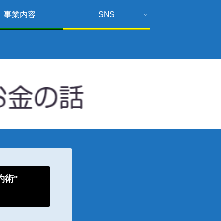
事業内容
SNS
倹約術"