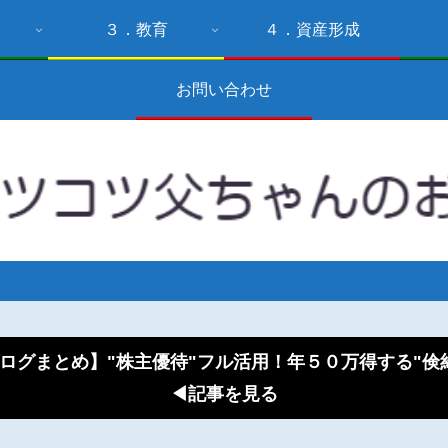
３．教育
４．資産形成
お問い合わせ
ログまとめ】"株主優待"フル活用！年５０万得する"
◀記事を見る