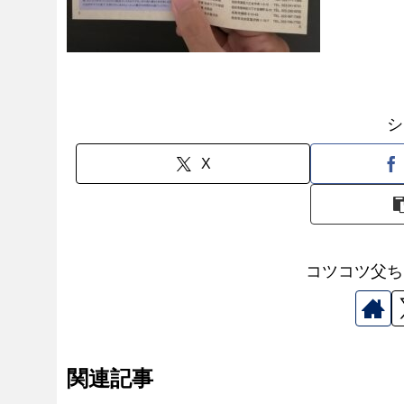
シ
X
コツコツ父ち
関連記事