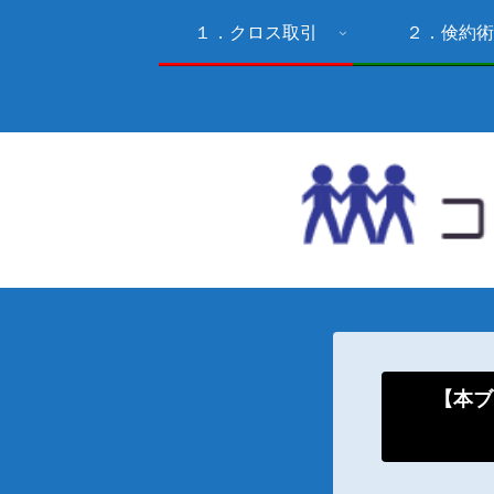
１．クロス取引
２．倹約術
【本ブ