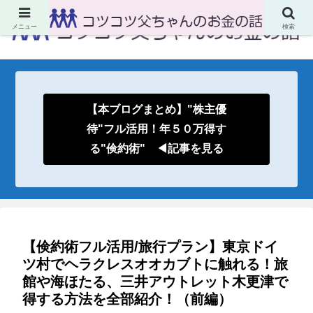
メニュー
検索
【本ブログまとめ】"株主優
待"フル活用！年５０万得す
る"倹約術" ◀記事を見る
【倹約術フル活用/旅行プラン】東京ドイ
ツ村でヘラクレスオオカブトに触れる！旅
館や海ほたる、三井アウトレット木更津で
得する方法を全部紹介！（前編）