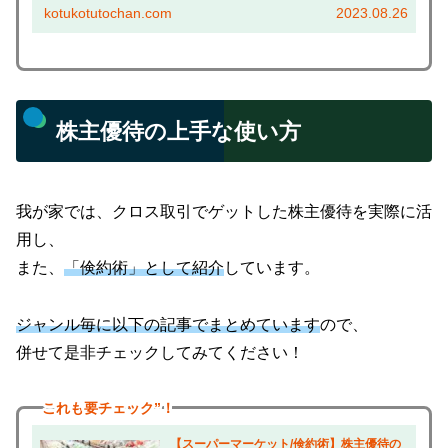
２日目行程「三井アウトレット木更津」→「海ほた
kotukotutochan.com
2023.08.26
る」 その３ 今回旅行は、倹約術で約６千円のお得...
株主優待の上手な使い方
我が家では、クロス取引でゲットした株主優待を実際に活
用し、
また、
「倹約術」として紹介
しています。
ジャンル毎に以下の記事でまとめています
ので、
併せて是非チェックしてみてください！
これも
要チェック”！
【スーパーマーケット/倹約術】株主優待の