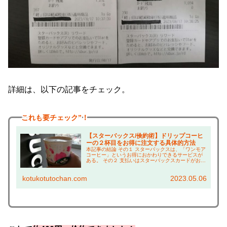
詳細は、以下の記事をチェック。
これも
要チェック”！
【スターバックス/倹約術】ドリップコーヒ
ーの２杯目をお得に注文する具体的方法
本記事の結論 その１ スターバックスは、「ワンモア
コーヒー」というお得におかわりできるサービスが
ある。 その２ 支払いはスターバックスカードがおす
すめ！ 現金や他カードにすると、＋約50円かかって
しまう！ その３ カフェミストのカスタマイズ...
kotukotutochan.com
2023.05.06