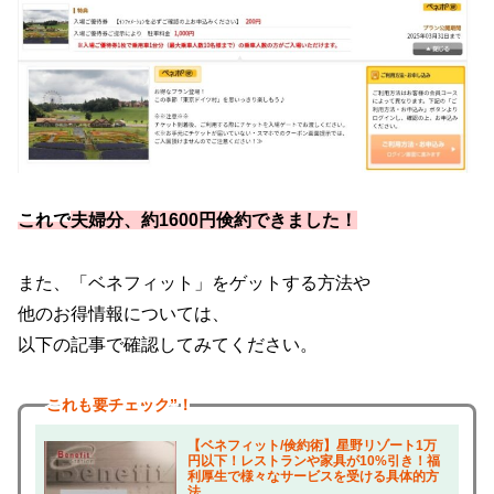
これで
夫婦分、
約1600円倹約できました！
また、「ベネフィット」をゲットする方法や
他のお得情報については、
以下の記事で確認してみてください。
これも
要チェック”！
【ベネフィット/倹約術】星野リゾート1万
円以下！レストランや家具が10%引き！福
利厚生で様々なサービスを受ける具体的方
法