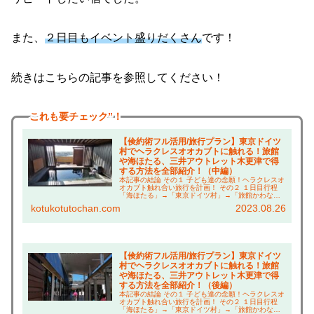
また、
２日目もイベント盛りだくさん
です！
続きはこちらの記事を参照してください！
これも
要チェック”！
【倹約術フル活用/旅行プラン】東京ドイツ
村でヘラクレスオオカブトに触れる！旅館
や海ほたる、三井アウトレット木更津で得
する方法を全部紹介！（中編）
本記事の結論 その１ 子ども達の念願！ヘラクレスオ
オカブト触れ合い旅行を計画！ その２ １日目行程
「海ほたる」→「東京ドイツ村」→「旅館かわな」
２日目行程「三井アウトレット木更津」→「海ほた
kotukotutochan.com
2023.08.26
る」 その３ 今回旅行は、倹約術で約６千円のお得...
【倹約術フル活用/旅行プラン】東京ドイツ
村でヘラクレスオオカブトに触れる！旅館
や海ほたる、三井アウトレット木更津で得
する方法を全部紹介！（後編）
本記事の結論 その１ 子ども達の念願！ヘラクレスオ
オカブト触れ合い旅行を計画！ その２ １日目行程
「海ほたる」→「東京ドイツ村」→「旅館かわな」