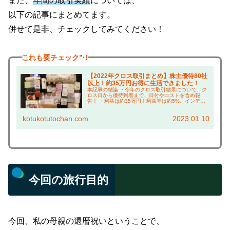
また、
年間の取引実績
については、
以下の記事にまとめてます。
併せて是非、チェックしてみてください！
これも
要チェック”！
【2022年クロス取引まとめ】株主優待80社
以上！約35万円お得に生活できました！
本記事の結論 ・今年のクロス取引結果について、ク
ロス日から優待到着まで、日付やコストを含め報
告！ ・利益は約35万円！利益率は約5%。インデッ
クスファンド並みの成績！ ・ゲットした株主優待の
上手な使い方については、本ブログ「倹約術」で紹
kotukotutochan.com
2023.01.10
介！...
今回の旅行目的
今回、私の母親の還暦祝いということで、