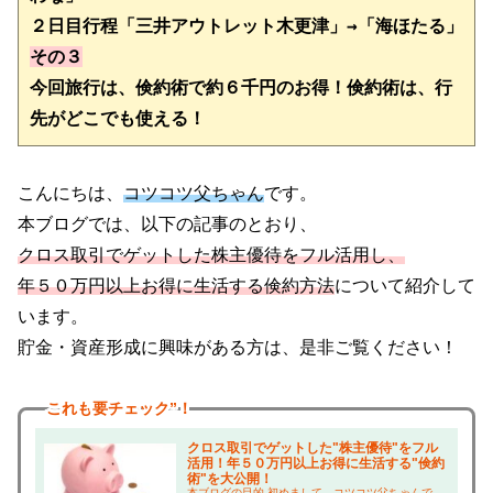
２日目
行程「三井アウトレット木更津」→「海ほたる」
その３
今回旅行は、倹約術で約６千円のお得！倹約術は、行
先がどこでも使える！　
こんにちは、
コツコツ父ちゃん
です。
本ブログでは、以下の記事のとおり、
クロス取引でゲットした株主優待をフル活用し、
年５０万円以上お得に生活する倹約方法
について紹介して
います。
貯金・資産形成に興味がある方は、是非ご覧ください！
これも
要チェック”！
クロス取引でゲットした"株主優待"をフル
活用！年５０万円以上お得に生活する"倹約
術"を大公開！
本ブログの目的 初めまして、コツコツ父ちゃんで