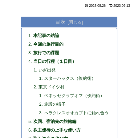
2023.08.26
2023.09.13
目次
本記事の結論
今回の旅行目的
旅行での課題
当日の行程（１日目）
いざ出発
スターバックス（倹約術）
東京ドイツ村
ベネッセクラブオフ（倹約術）
施設の様子
ヘラクレスオオカブトに触れ合う
次回、宿泊先の旅館編
株主優待の上手な使い方