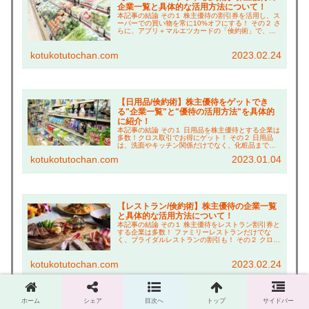
企業一覧と具体的な活用方法について！
本記事の結論 その１ 株主優待の割引券を活用し、ス
ーパーでの買い物を常に10%オフにする！ その２ さ
らに、アプリ＋マルエツカードの「倹約術」で、買
い物は常に約20%引き！ その３ イオンで休憩する時
の「倹約術」も紹介！ こんにちは、コツコ...
kotukotutochan.com
2023.02.24
【日用品/倹約術】株主優待をゲットでき
る"企業一覧"と"優待の活用方法"を具体的
に紹介！
本記事の結論 その１ 日用品を株主優待とする企業は
多数！クロス取引でお得にゲット！ その２ 日用品
は、洗面やキッチン関係だけでなく、化粧品まで幅
広く充実！ その３ 特に"アイスタイル"、"新日本製
kotukotutochan.com
2023.01.04
薬"、"ウェルシア"の「倹約術」はお得なので...
【レストラン/倹約術】株主優待の企業一覧
と具体的な活用方法について！
本記事の結論 その１ 株主優待をレストラン割引券と
する企業は多数！ ファミリーレストランだけでな
く、ブライダルレストランの割引も！ その２ クロス
取引で株主優待をゲットすれば、実質８割引きで食
事できる！ その３ アプリクーポンや福利厚生「ク...
kotukotutochan.com
2023.02.24
ホーム
シェア
目次へ
トップ
サイドバー