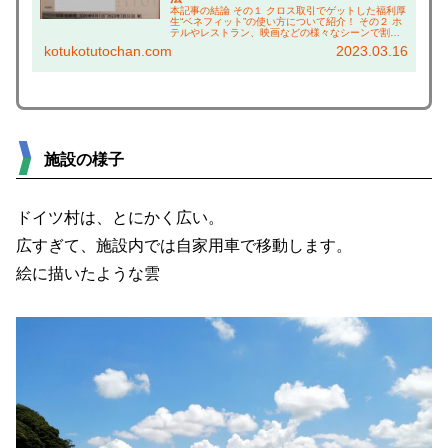
本記事の結論 その１ クロス取引でゲットした福利厚
生“ベネフィット”の使い方について紹介！ その２ ホ
テルやレストラン、映画などの様々なシーンで割
引。 家計の強み味方であること間違いなし！ その３
kotukotutochan.com
2023.03.16
実際に福利厚生を使ったレポートについて紹介...
施設の様子
ドイツ村は、とにかく広い。
広すぎて、施設内では自家用車で移動します。
絵に描いたような雲