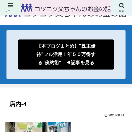
メニュー
検索
【本ブログまとめ】"株主優
待"フル活用！年５０万得す
る"倹約術" ◀記事を見る
店内-4
2023.08.11