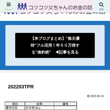
メニュー
検索
【本ブログまとめ】"株主優
待"フル活用！年５０万得す
る"倹約術" ◀記事を見る
202203TPR
2023.06.13