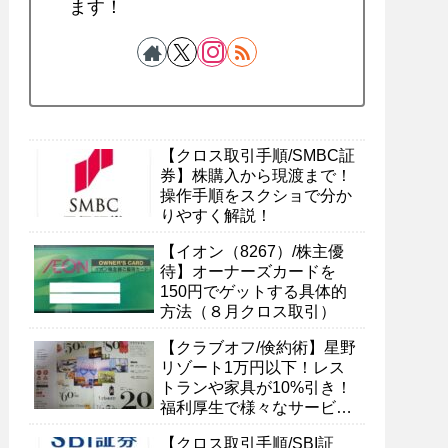
ます！
【クロス取引手順/SMBC証
券】株購入から現渡まで！
操作手順をスクショで分か
りやすく解説！
【イオン（8267）/株主優
待】オーナーズカードを
150円でゲットする具体的
方法（８月クロス取引）
【クラブオフ/倹約術】星野
リゾート1万円以下！レス
トランや家具が10%引き！
福利厚生で様々なサービス
を受ける具体的方法
【クロス取引手順/SBI証