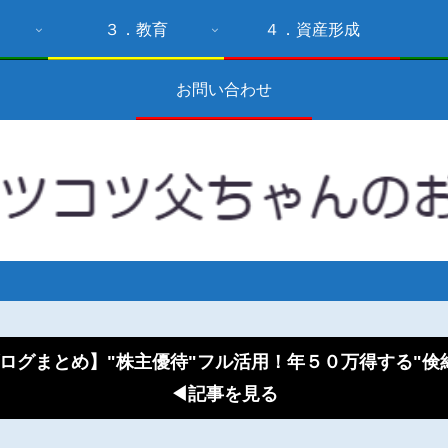
３．教育
４．資産形成
お問い合わせ
ログまとめ】"株主優待"フル活用！年５０万得する"
◀記事を見る