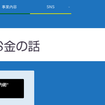
事業内容
SNS
倹約術"