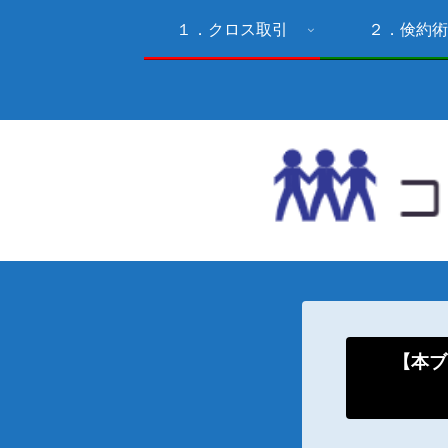
１．クロス取引
２．倹約術
【本ブ