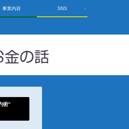
事業内容
SNS
倹約術"