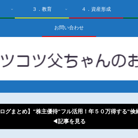
３．教育
４．資産形成
お問い合わせ
ログまとめ】"株主優待"フル活用！年５０万得する"
◀記事を見る