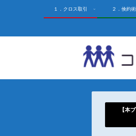
１．クロス取引
２．倹約術
【本ブ