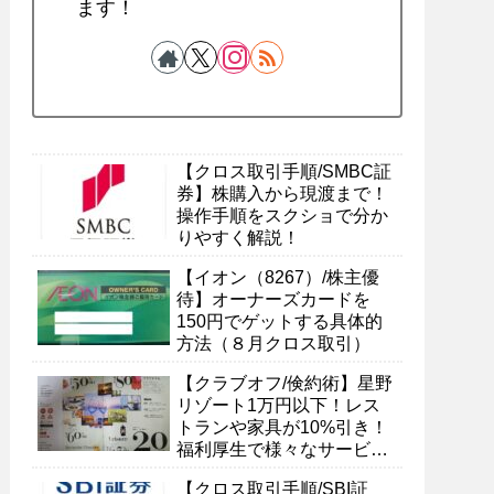
ます！
【クロス取引手順/SMBC証
券】株購入から現渡まで！
操作手順をスクショで分か
りやすく解説！
【イオン（8267）/株主優
待】オーナーズカードを
150円でゲットする具体的
方法（８月クロス取引）
【クラブオフ/倹約術】星野
リゾート1万円以下！レス
トランや家具が10%引き！
福利厚生で様々なサービス
を受ける具体的方法
【クロス取引手順/SBI証