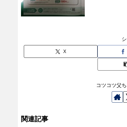
シ
X
コツコツ父ち
関連記事