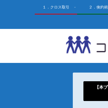
１．クロス取引
２．倹約術
【本ブ