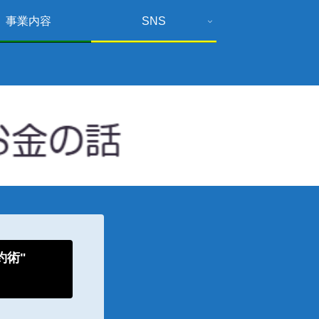
事業内容
SNS
倹約術"