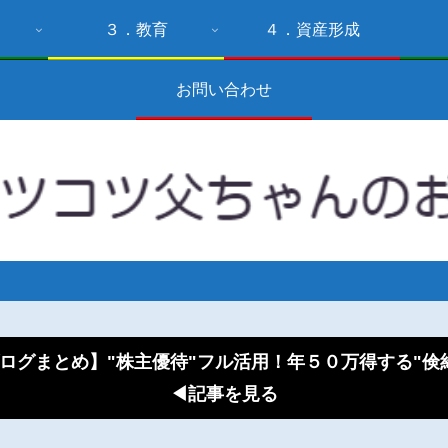
３．教育
４．資産形成
お問い合わせ
ログまとめ】"株主優待"フル活用！年５０万得する"
◀記事を見る