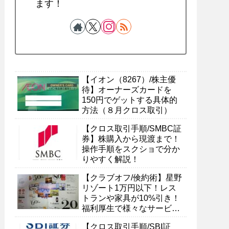
ます！
【イオン（8267）/株主優
待】オーナーズカードを
150円でゲットする具体的
方法（８月クロス取引）
【クロス取引手順/SMBC証
券】株購入から現渡まで！
操作手順をスクショで分か
りやすく解説！
【クラブオフ/倹約術】星野
リゾート1万円以下！レス
トランや家具が10%引き！
福利厚生で様々なサービス
を受ける具体的方法
【クロス取引手順/SBI証