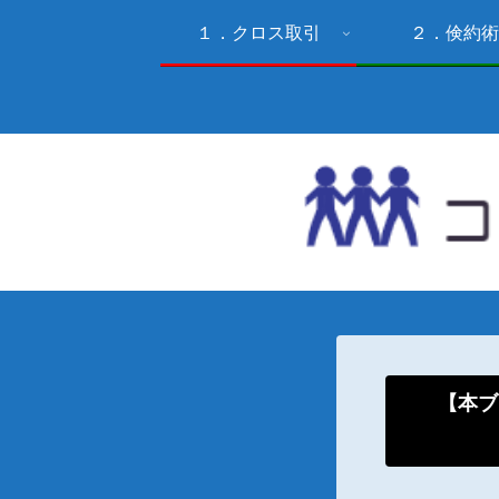
１．クロス取引
２．倹約術
【本ブ