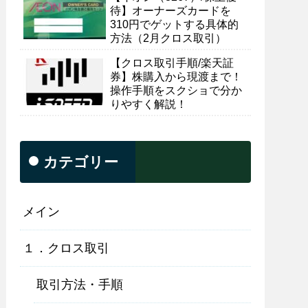
待】オーナーズカードを
310円でゲットする具体的
方法（2月クロス取引）
【クロス取引手順/楽天証
券】株購入から現渡まで！
操作手順をスクショで分か
りやすく解説！
カテゴリー
メイン
１．クロス取引
取引方法・手順