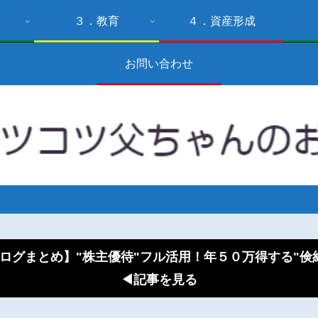
３．教育
４．資産形成
お問い合わせ
ログまとめ】"株主優待"フル活用！年５０万得する"
◀記事を見る