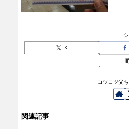
シ
X
コツコツ父ち
関連記事