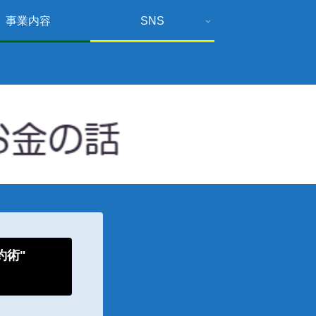
事業内容
SNS
倹約術"