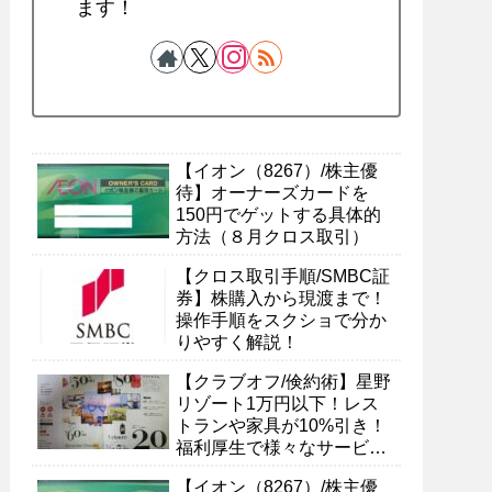
ます！
【イオン（8267）/株主優
待】オーナーズカードを
150円でゲットする具体的
方法（８月クロス取引）
【クロス取引手順/SMBC証
券】株購入から現渡まで！
操作手順をスクショで分か
りやすく解説！
【クラブオフ/倹約術】星野
リゾート1万円以下！レス
トランや家具が10%引き！
福利厚生で様々なサービス
を受ける具体的方法
【イオン（8267）/株主優