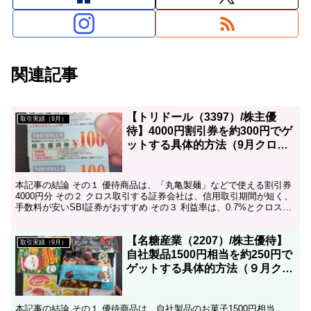
関連記事
【トリドール（3397）/株主優
取引実績（9月）
待】4000円割引券を約300円でゲ
ットする具体的方法（9月クロス
取引）
本記事の結論 その１ 優待商品は、「丸亀製麺」などで使える割引券
4000円分 その２ クロス取引する証券会社は、信用取引期間が短く、
手数料が安いSBI証券がおすすめ その３ 利益率は、0.7%とクロス取
引としては若干低め その4 丸亀製麺で...
【名糖産業（2207）/株主優待】
取引実績（9月）
自社製品1500円相当を約250円で
ゲットする具体的方法（９月クロ
ス取引）
本記事の結論 その１ 優待商品は、自社製品のお菓子1500円相当。