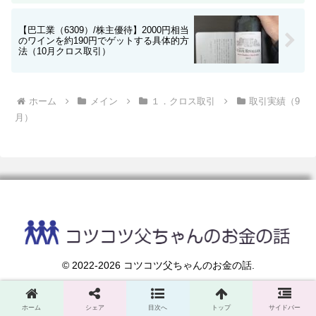
【巴工業（6309）/株主優待】2000円相当
のワインを約190円でゲットする具体的方
法（10月クロス取引）
ホーム
メイン
１．クロス取引
取引実績（9
月）
© 2022-2026 コツコツ父ちゃんのお金の話.
ホーム
シェア
目次へ
トップ
サイドバー