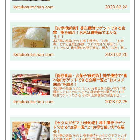
事できる！ その３ アプリクーポンや福利厚生「ク...
kotukotutochan.com
2023.02.24
【お米/倹約術】株主優待でゲットできる企
業一覧を紹介！お米は優待品でまかな
う！！
本記事の結論 その１ 株主優待を「お米」、「お米
券」とする企業は多数、クロス取引でお得にゲッ
ト！ その２ 株主優待の割引券は、極力「お米」購入
に充てる！ その３ 「お米」はすべて、優待＋ふるさ
kotukotutochan.com
2023.02.25
と納税でゲットするライフスタイルを確立！ こ
ん...
【保存食品・お菓子/倹約術】株主優待で"食
べ物"がゲットできる企業一覧と"おススメ
商品"を紹介！
本記事の結論 その1 忙しいお昼ご飯の強い味方！乾
麺やレトルトカレーなどの保存食やお菓子がクロス
取引でゲットできる その2 正栄食品のお菓子は、ボ
リューム満点でおやつ代の倹約に貢献！ その３ さ
kotukotutochan.com
2023.02.25
らに、お酒やコーヒーなどの飲み物も充実！ こ...
【カタログギフト/倹約術】株主優待でゲッ
トできる"企業一覧"と"お得な使い方"を紹
介！
本記事の結論 その１ 株主優待をカタログギフトとす
る企業は多数、クロス取引でお得にゲット！ その２