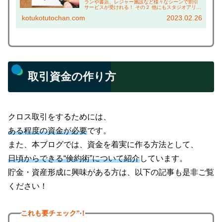
ランや書店、レジャー施設など様々なシーンで割引
サービスが受けれる！ その２ 他にもスタジオアリス
の撮影料割引や、学研の商品割引券など、子ども関
kotukotutochan.com
2023.02.26
連の割引も充実！ その３ ベネッセカードの無料特...
取引資金の作り方
クロス取引をするためには、
ある程度の資金が必要
です。
また、本ブログでは、資金を着実に作る方法として、
日頃からできる“倹約術”について紹介
しています。
貯金・資産形成に興味がある方は、以下の記事も是非ご覧
ください！
これも
要チェック”！