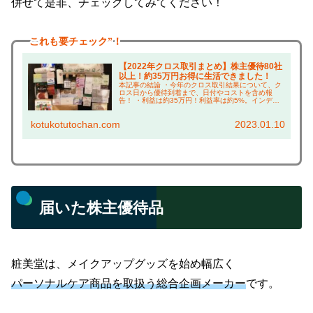
併せて是非、チェックしてみてください！
これも
要チェック”！
【2022年クロス取引まとめ】株主優待80社
以上！約35万円お得に生活できました！
本記事の結論 ・今年のクロス取引結果について、ク
ロス日から優待到着まで、日付やコストを含め報
告！ ・利益は約35万円！利益率は約5%。インデッ
クスファンド並みの成績！ ・ゲットした株主優待の
上手な使い方については、本ブログ「倹約術」で紹
kotukotutochan.com
2023.01.10
介！...
届いた株主優待品
粧美堂は、メイクアップグッズを始め幅広く
パーソナルケア商品を取扱う総合企画メーカー
です。