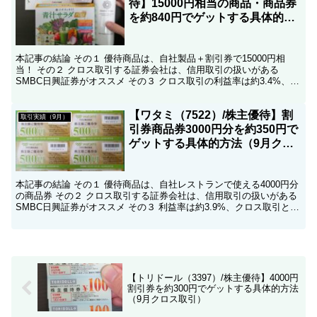
待】15000円相当の商品・商品券
を約840円でゲットする具体的方
法（9月クロス取引）
本記事の結論 その１ 優待商品は、自社製品＋割引券で15000円相
当！ その２ クロス取引する証券会社は、信用取引の扱いがある
SMBC日興証券がオススメ その３ クロス取引の利益率は約3.4%、ク
ロス取引としては高い水準。 その４ ゲットし...
【ワタミ（7522）/株主優待】割
取引実績（9月）
引券商品券3000円分を約350円で
ゲットする具体的方法（9月クロ
ス取引）
本記事の結論 その１ 優待商品は、自社レストランで使える4000円分
の商品券 その２ クロス取引する証券会社は、信用取引の扱いがある
SMBC日興証券がオススメ その３ 利益率は約3.9%、クロス取引とし
ては高い水準。 こんにちは、コツコツ父...
【トリドール（3397）/株主優待】4000円
割引券を約300円でゲットする具体的方法
（9月クロス取引）