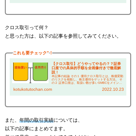
っ...
クロス取引って何？
と思った方は、以下の記事を参照してみてください。
これも
要チェック”！
【クロス取引】どうやってやるの？？証券
口座での具体的手順を全画像付きで徹底解
説！
本記事の結論 その１ 優待クロス取引とは、株価変動
のリスクを相殺し、株主優待をゲットする方法。 そ
の２ 証券口座は、取扱い数が多いSMBCをメイン、
サブを楽天証券とSBI証券がおすすめ。 その３ どの
kotukotutochan.com
2022.10.23
企業でクロス取引するかは、 本ブログの...
また、
年間の取引実績
については、
以下の記事にまとめてます。