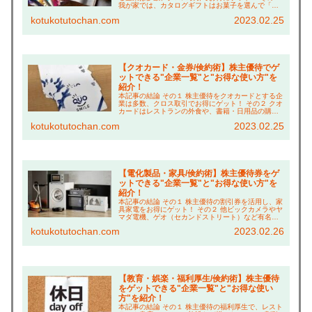
我が家では、カタログギフトはお菓子を選んで「リ
ッチなおやつタイム」で倹約！ その３ ベネッセホー
kotukotutochan.com
2023.02.25
ルディングスは、夫婦合算でより豪華な賞品に交...
【クオカード・金券/倹約術】株主優待でゲ
ットできる"企業一覧"と"お得な使い方"を
紹介！
本記事の結論 その１ 株主優待をクオカードとする企
業は多数、クロス取引でお得にゲット！ その２ クオ
カードはレストランの外食や、書籍・日用品の購入
に充てることも！ その３ 他優待も併用し、更にお得
kotukotutochan.com
2023.02.25
に買い物する「倹約術」も紹介！ こんにちは...
【電化製品・家具/倹約術】株主優待券をゲ
ットできる"企業一覧"と"お得な使い方"を
紹介！
本記事の結論 その１ 株主優待の割引券を活用し、家
具家電をお得にゲット！ その２ 他ビックカメラやヤ
マダ電機、ゲオ（セカンドストリート）など有名店
が多数！ その３ 家電購入なら「象印マホービン」が
kotukotutochan.com
2023.02.26
オススメ！99%の方が知らない、1万円以上お...
【教育・娯楽・福利厚生/倹約術】株主優待
をゲットできる"企業一覧"と"お得な使い
方"を紹介！
本記事の結論 その１ 株主優待の福利厚生で、レスト