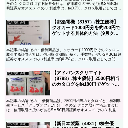
その２ クロス取引する証券会社は、信用取引の扱いがあるSMBC日
興証券がオススメ その３ 利益率は、約0.7%、クロス取引としては若
干低め。 こんにちは、コツコツ父ちゃんで...
【都築電機（8157）/株主優待】
取引実績（9月）
クオカード1000円分を約200円で
ゲットする具体的方法（9月クロ
ス取引）
本記事の結論 その１優待商品は、クオカード1000円分その２クロス
取引する証券会社は、信用取引期間が短く、手数料が安いSMBC日興
証券がオススメその３利益率は約0.3%と、クロス取引としては低い
水準。その4クオカードはコンビニの他、書店、マ...
【アドバンスクリエイト
取引実績（9月）
（8798）/株主優待】2500円相当
のカタログを約180円でゲットす
る具体的方法（9月クロス取引）
本記事の結論 その１ 優待商品は、2500円相当のカタログと、福利厚
生サービス「クラブオフ」1年分！ その２ クロス取引する証券会社
は、信用取引の扱いがあるSMBC日興証券がオススメ その３ 利益率
は約2.6%、クロス取引としては高い水準。...
【新日本製薬（4931）/株主優
取引実績（9月）