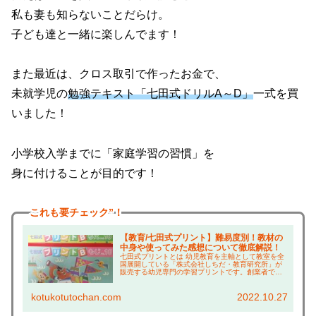
私も妻も知らないことだらけ。
子ども達と一緒に楽しんでます！
また最近は、クロス取引で作ったお金で、
未就学児の
勉強テキスト「七田式ドリルA～D」
一式を買
いました！
小学校入学までに「家庭学習の習慣」を
身に付けることが目的です！
これも
要チェック”！
【教育/七田式プリント】難易度別！教材の
中身や使ってみた感想について徹底解説！
七田式プリントとは 幼児教育を主軸として教室を全
国展開している「株式会社しちだ・教育研究所」が
販売する幼児専門の学習プリントです。創業者であ
る七田眞さんは、幼児教育を研究しながら160冊以
上の本を出版し、そのエッセンスが盛込まれたもの
kotukotutochan.com
2022.10.27
です。...