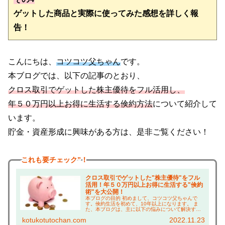
ゲットした商品と実際に使ってみた感想を詳しく報
告！
こんにちは、
コツコツ父ちゃん
です。
本ブログでは、以下の記事のとおり、
クロス取引でゲットした株主優待をフル活用し、
年５０万円以上お得に生活する倹約方法
について紹介して
います。
貯金・資産形成に興味がある方は、是非ご覧ください！
これも
要チェック”！
クロス取引でゲットした"株主優待"をフル
活用！年５０万円以上お得に生活する"倹約
術"を大公開！
本ブログの目的 初めまして、コツコツ父ちゃんで
す。倹約生活を初めて、10年以上になります。 ま
た、本ブログは、主に以下の悩みについて解決する
ことを目的としています！ 株主優待に興味がある方
kotukotutochan.com
2022.11.23
は、 ・株主優待って何がもらえるの？ →実際に使