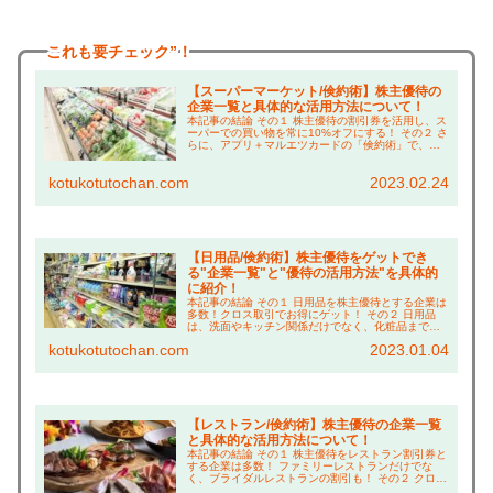
これも
要チェック”！
【スーパーマーケット/倹約術】株主優待の
企業一覧と具体的な活用方法について！
本記事の結論 その１ 株主優待の割引券を活用し、ス
ーパーでの買い物を常に10%オフにする！ その２ さ
らに、アプリ＋マルエツカードの「倹約術」で、買
い物は常に約20%引き！ その３ イオンで休憩する時
の「倹約術」も紹介！ こんにちは、コツコ...
kotukotutochan.com
2023.02.24
【日用品/倹約術】株主優待をゲットでき
る"企業一覧"と"優待の活用方法"を具体的
に紹介！
本記事の結論 その１ 日用品を株主優待とする企業は
多数！クロス取引でお得にゲット！ その２ 日用品
は、洗面やキッチン関係だけでなく、化粧品まで幅
広く充実！ その３ 特に"アイスタイル"、"新日本製
kotukotutochan.com
2023.01.04
薬"、"ウェルシア"の「倹約術」はお得なので...
【レストラン/倹約術】株主優待の企業一覧
と具体的な活用方法について！
本記事の結論 その１ 株主優待をレストラン割引券と
する企業は多数！ ファミリーレストランだけでな
く、ブライダルレストランの割引も！ その２ クロス
取引で株主優待をゲットすれば、実質８割引きで食