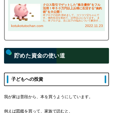
クロス取引でゲットした"株主優待"をフル
活用！年５０万円以上お得に生活する"倹約
術"を大公開！
本ブログの目的 初めまして、コツコツ父ちゃんで
す。倹約生活を初めて、10年以上になります。 ま
た、本ブログは、主に以下の悩みについて解決する
ことを目的としています！ 株主優待に興味がある方
kotukotutochan.com
2022.11.23
は、 ・株主優待って何がもらえるの？ →実際に使
っ...
貯めた資金の使い道
子どもへの投資
我が家は普段から、本を買うようにしています。
例えば図鑑を買って、家族で読むと、