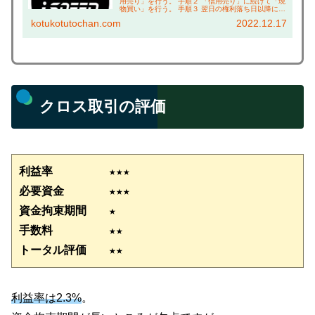
用売り」を行う。 手順２ 「信用売り」に続けて「現
物買い」を行う。 手順３ 翌日の権利落ち日以降に現
渡し（「現物買い」と「信用売り」の相殺）を行
kotukotutochan.com
2022.12.17
う。 こんにちは、コツコツ父ちゃんです。本ブロ...
クロス取引の評価
利益率　　　　　★
★
★
必要資金　　　　★★★
資金拘束期間　　★
手数料　　　　　★★
トータル評価　　★★
利益率は2.3%
。