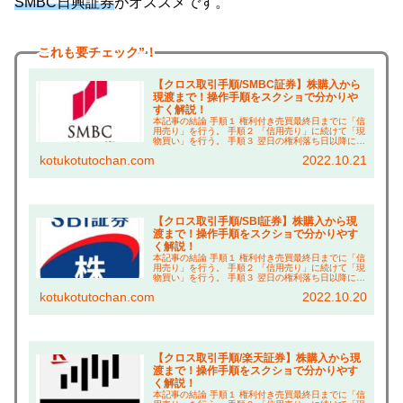
SMBC日興証券
がオススメです。
これも
要チェック”！
【クロス取引手順/SMBC証券】株購入から
現渡まで！操作手順をスクショで分かりや
すく解説！
本記事の結論 手順１ 権利付き売買最終日までに「信
用売り」を行う。 手順２ 「信用売り」に続けて「現
物買い」を行う。 手順３ 翌日の権利落ち日以降に現
渡し（「現物買い」と「信用売り」の相殺）を行
kotukotutochan.com
2022.10.21
う。 こんにちは、コツコツ父ちゃんです。本ブロ...
【クロス取引手順/SBI証券】株購入から現
渡まで！操作手順をスクショで分かりやす
く解説！
本記事の結論 手順１ 権利付き売買最終日までに「信
用売り」を行う。 手順２ 「信用売り」に続けて「現
物買い」を行う。 手順３ 翌日の権利落ち日以降に現
渡し（「現物買い」と「信用売り」の相殺）を行
kotukotutochan.com
2022.10.20
う。 こんにちは、コツコツ父ちゃんです。本ブロ...
【クロス取引手順/楽天証券】株購入から現
渡まで！操作手順をスクショで分かりやす
く解説！
本記事の結論 手順１ 権利付き売買最終日までに「信