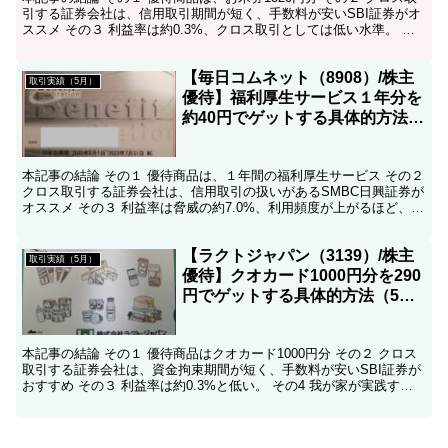
引する証券会社は、信用取引期間が短く、手数料が安いSBI証券がオ
ススメ その３ 利益率は約0.3%、クロス取引としては低い水準。 こ
んにちは、コツコツ父ちゃんです。本ブロ...
【毎日コムネット（8908）/株主
取引実績（5月）
優待】福利厚生サービス１年分を
約40円でゲットする具体的方法
（5月クロス取引）
本記事の結論 その１ 優待商品は、１年間の福利厚生サービス その２
クロス取引する証券会社は、信用取引の扱いがあるSMBC日興証券が
オススメ その３ 利益率は脅威の約7.0%、利用頻度が上がるほど、利
益率はさらにアップ！ こんにちは、コツコ...
【ラクトジャパン（3139）/株主
取引実績（5月）
優待】クオカード1000円分を290
円でゲットする具体的方法（5月
クロス取引）
本記事の結論 その１ 優待商品はクオカード1000円分 その２ クロス
取引する証券会社は、資金拘束期間が短く、手数料が安いSBI証券が
おすすめ その３ 利益率は約0.3%と低い。 その4 我が家が実践する
クオカードをお得に使う”倹約術”につ...