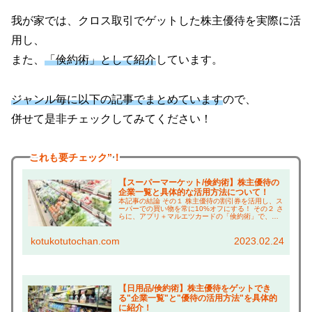
我が家では、クロス取引でゲットした株主優待を実際に活
用し、
また、
「倹約術」として紹介
しています。
ジャンル毎に以下の記事でまとめています
ので、
併せて是非チェックしてみてください！
これも
要チェック”！
【スーパーマーケット/倹約術】株主優待の
企業一覧と具体的な活用方法について！
本記事の結論 その１ 株主優待の割引券を活用し、ス
ーパーでの買い物を常に10%オフにする！ その２ さ
らに、アプリ＋マルエツカードの「倹約術」で、買
い物は常に約20%引き！ その３ イオンで休憩する時
の「倹約術」も紹介！ こんにちは、コツコ...
kotukotutochan.com
2023.02.24
【日用品/倹約術】株主優待をゲットでき
る"企業一覧"と"優待の活用方法"を具体的
に紹介！