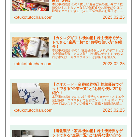
商品"を紹介！
本記事の結論 その1 忙しいお昼ご飯の強い味方！乾
麺やレトルトカレーなどの保存食やお菓子がクロス
取引でゲットできる その2 正栄食品のお菓子は、ボ
リューム満点でおやつ代の倹約に貢献！ その３ さ
kotukotutochan.com
2023.02.25
らに、お酒やコーヒーなどの飲み物も充実！ こ...
【カタログギフト/倹約術】株主優待でゲッ
トできる"企業一覧"と"お得な使い方"を紹
介！
本記事の結論 その１ 株主優待をカタログギフトとす
る企業は多数、クロス取引でお得にゲット！ その２
我が家では、カタログギフトはお菓子を選んで「リ
ッチなおやつタイム」で倹約！ その３ ベネッセホー
kotukotutochan.com
2023.02.25
ルディングスは、夫婦合算でより豪華な賞品に交...
【クオカード・金券/倹約術】株主優待でゲ
ットできる"企業一覧"と"お得な使い方"を
紹介！
本記事の結論 その１ 株主優待をクオカードとする企
業は多数、クロス取引でお得にゲット！ その２ クオ
カードはレストランの外食や、書籍・日用品の購入
に充てることも！ その３ 他優待も併用し、更にお得
kotukotutochan.com
2023.02.25
に買い物する「倹約術」も紹介！ こんにちは...
【電化製品・家具/倹約術】株主優待券をゲ
ットできる"企業一覧"と"お得な使い方"を