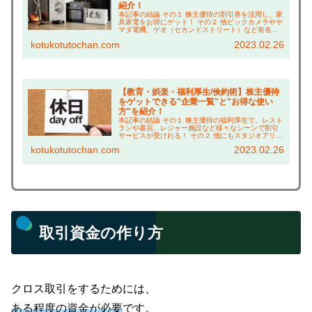
紹介！
本記事の結論 その１ 株主優待の割引券を活用し、家
具家電をお得にゲット！ その２ 他ビックカメラやヤ
マダ電機、ゲオ（セカンドストリート）など有名店
が多数！ その３ 家電購入なら「象印マホービン」が
kotukotutochan.com
2023.02.26
オススメ！99%の方が知らない、1万円以上お...
【教育・娯楽・福利厚生/倹約術】株主優待
をゲットできる"企業一覧"と"お得な使い
方"を紹介！
本記事の結論 その１ 株主優待の福利厚生で、レスト
ランや書店、レジャー施設など様々なシーンで割引
サービスが受けれる！ その２ 他にもスタジオアリス
の撮影料割引や、学研の商品割引券など、子ども関
kotukotutochan.com
2023.02.26
連の割引も充実！ その３ ベネッセカードの無料特...
取引資金の作り方
クロス取引をするためには、
ある程度の資金が必要
です。