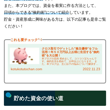
また、本ブログでは、資金を着実に作る方法として、
日頃からできる“倹約術”について紹介
しています。
貯金・資産形成に興味がある方は、以下の記事も是非ご覧
ください！
これも
要チェック”！
クロス取引でゲットした"株主優待"をフル
活用！年５０万円以上お得に生活する"倹約
術"を大公開！
本ブログの目的 初めまして、コツコツ父ちゃんで
す。倹約生活を初めて、10年以上になります。 ま
た、本ブログは、主に以下の悩みについて解決する
ことを目的としています！ 株主優待に興味がある方
kotukotutochan.com
2022.11.23
は、 ・株主優待って何がもらえるの？ →実際に使
っ...
貯めた資金の使い道