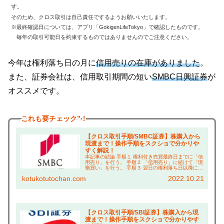
す。
そのため、クロス取引は自己責任でするようお願いいたします。
※最終確認日については、アプリ「GokigenLifeTokyo」で確認したものです。
毎年の取引可能日を約束するものではありませんのでご注意ください。
今年は権利落ち日の月に
信用売りの在庫がありました
。
また、証券会社は、信用取引期間の短い
SMBC日興証券
が
オススメです。
これも
要チェック”！
【クロス取引手順/SMBC証券】株購入から
現渡まで！操作手順をスクショで分かりや
すく解説！
本記事の結論 手順１ 権利付き売買最終日までに「信
用売り」を行う。 手順２ 「信用売り」に続けて「現
物買い」を行う。 手順３ 翌日の権利落ち日以降に現
渡し（「現物買い」と「信用売り」の相殺）を行
kotukotutochan.com
2022.10.21
う。 こんにちは、コツコツ父ちゃんです。本ブロ...
【クロス取引手順/SBI証券】株購入から現
渡まで！操作手順をスクショで分かりやす