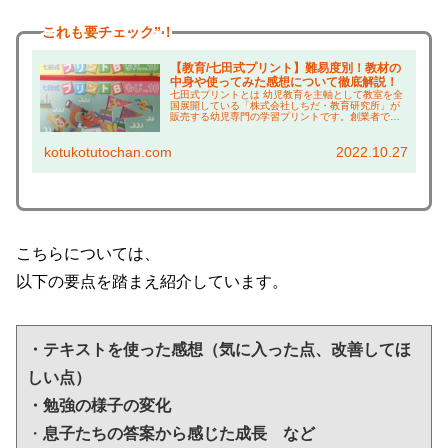
これも
要チェック”！
【教育/七田式プリント】難易度別！教材の
中身や使ってみた感想について徹底解説！
七田式プリントとは 幼児教育を主軸として教室を全
国展開している「株式会社しちだ・教育研究所」が
販売する幼児専門の学習プリントです。創業者であ
る七田眞さんは、幼児教育を研究しながら160冊以
上の本を出版し、そのエッセンスが盛込まれたもの
kotukotutochan.com
2022.10.27
です。...
こちらについては、
以下の要点を踏まえ紹介しています。
・テキストを使った感想（気に入った点、改善してほ
しい点）
・勉強の様子の変化
・
息子たちの答案から感じた成長　など