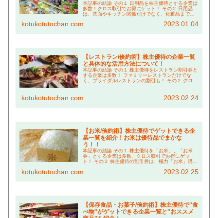
本記事の結論 その１ 日用品を株主優待とする企業は
多数！クロス取引でお得にゲット！ その２ 日用品
は、洗面やキッチン関係だけでなく、化粧品まで幅
広く充実！ その３ 特に"アイスタイル"、"新日本製
kotukotutochan.com
2023.01.04
薬"、"ウェルシア"の「倹約術」はお得なので...
【レストラン/倹約術】株主優待の企業一覧
と具体的な活用方法について！
本記事の結論 その１ 株主優待をレストラン割引券と
する企業は多数！ ファミリーレストランだけでな
く、ブライダルレストランの割引も！ その２ クロス
取引で株主優待をゲットすれば、実質８割引きで食
事できる！ その３ アプリクーポンや福利厚生「ク...
kotukotutochan.com
2023.02.24
【お米/倹約術】株主優待でゲットできる企
業一覧を紹介！お米は優待品でまかな
う！！
本記事の結論 その１ 株主優待を「お米」、「お米
券」とする企業は多数、クロス取引でお得にゲッ
ト！ その２ 株主優待の割引券は、極力「お米」購入
に充てる！ その３ 「お米」はすべて、優待＋ふるさ
kotukotutochan.com
2023.02.25
と納税でゲットするライフスタイルを確立！ こ
ん...
【保存食品・お菓子/倹約術】株主優待で"食
べ物"がゲットできる企業一覧と"おススメ