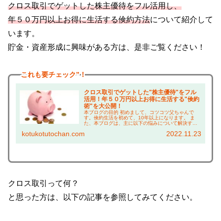
クロス取引でゲットした株主優待をフル活用し、
年５０万円以上お得に生活する倹約方法
について紹介して
います。
貯金・資産形成に興味がある方は、是非ご覧ください！
これも
要チェック”！
クロス取引でゲットした"株主優待"をフル
活用！年５０万円以上お得に生活する"倹約
術"を大公開！
本ブログの目的 初めまして、コツコツ父ちゃんで
す。倹約生活を初めて、10年以上になります。 ま
た、本ブログは、主に以下の悩みについて解決する
ことを目的としています！ 株主優待に興味がある方
kotukotutochan.com
2022.11.23
は、 ・株主優待って何がもらえるの？ →実際に使
っ...
クロス取引って何？
と思った方は、以下の記事を参照してみてください。