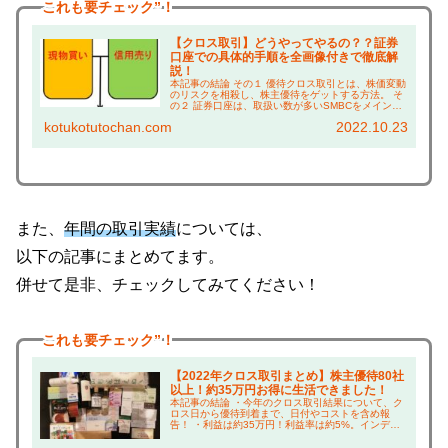
これも
要チェック”！
【クロス取引】どうやってやるの？？証券
口座での具体的手順を全画像付きで徹底解
説！
本記事の結論 その１ 優待クロス取引とは、株価変動
のリスクを相殺し、株主優待をゲットする方法。 そ
の２ 証券口座は、取扱い数が多いSMBCをメイン、
サブを楽天証券とSBI証券がおすすめ。 その３ どの
kotukotutochan.com
2022.10.23
企業でクロス取引するかは、 本ブログの...
また、
年間の取引実績
については、
以下の記事にまとめてます。
併せて是非、チェックしてみてください！
これも
要チェック”！
【2022年クロス取引まとめ】株主優待80社
以上！約35万円お得に生活できました！
本記事の結論 ・今年のクロス取引結果について、ク
ロス日から優待到着まで、日付やコストを含め報
告！ ・利益は約35万円！利益率は約5%。インデッ
クスファンド並みの成績！ ・ゲットした株主優待の
上手な使い方については、本ブログ「倹約術」で紹