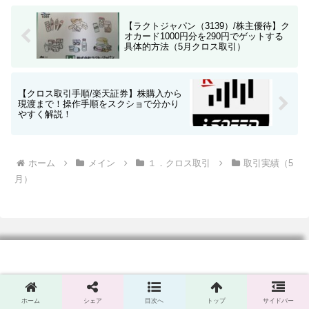
【ラクトジャパン（3139）/株主優待】ク
オカード1000円分を290円でゲットする
具体的方法（5月クロス取引）
【クロス取引手順/楽天証券】株購入から
現渡まで！操作手順をスクショで分かり
やすく解説！
ホーム
メイン
１．クロス取引
取引実績（5
月）
ホーム
シェア
目次へ
トップ
サイドバー