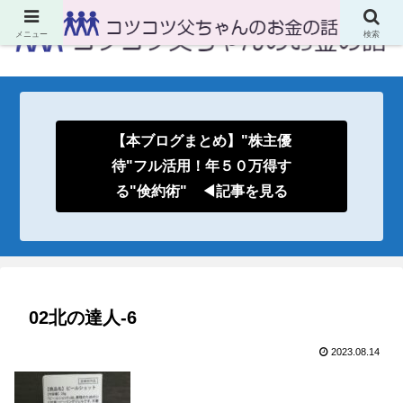
メニュー
検索
【本ブログまとめ】"株主優
待"フル活用！年５０万得す
る"倹約術" ◀記事を見る
02北の達人-6
2023.08.14